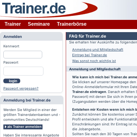
Trainer
Seminare
Trainerbörse
FAQ für Trainer.de
Anmelden
Sie erhalten hier Auskünfte zu folgend
Kennwort
Anmeldung und Mitgliedschaft
Eintrag bei Trainer.de
Was sonst noch wichtig ist
Passwort
Anmeldung und Mitgliedschaft
Wie kann ich mich bei Trainer.de anm
login
Sie klicken auf unserer Homepage den
Online-Anmeldeformular mit Ihren Date
Passwort vergessen?
Trainer.de eintragen
. Danach erhalten
Passwort) mit denen Sie sich in Ihren
Anmeldung bei Trainer.de
(Zugangsdaten werden über die Home
Entstehen mir Kosten wenn ich mich be
Werden Sie Mitglied in einer der
Zunächst können Sie kostenlos unser S
größten Trainerdatenbanken und -
Profil entwickeln und alle Funktionali
communities Deutschlands!
Einschränkungen sind: Ihr Eintrag ist 
als Trainer anmelden
die Jobangebote.
Sollten Sie nach den 30 Tagen von Trai
Haben Sie interessante Angebote