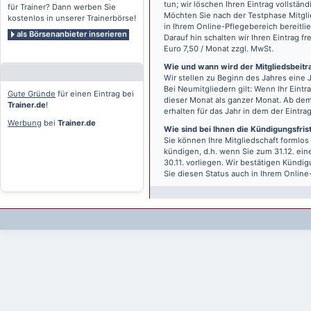
tun; wir löschen Ihren Eintrag vollständ
für Trainer? Dann werben Sie
Möchten Sie nach der Testphase Mitgli
kostenlos in unserer Trainerbörse!
in Ihrem Online-Pflegebereich bereitlie
als Börsenanbieter inserieren
Darauf hin schalten wir Ihren Eintrag f
Euro 7,50 / Monat zzgl. MwSt.
Wie und wann wird der Mitgliedsbeitrag
Wir stellen zu Beginn des Jahres eine 
Bei Neumitgliedern gilt: Wenn Ihr Eintra
Gute Gründe
für einen Eintrag bei
dieser Monat als ganzer Monat. Ab dem
Trainer.de
!
erhalten für das Jahr in dem der Eintra
Werbung
bei
Trainer.de
Wie sind bei Ihnen die Kündigungsfri
Sie können Ihre Mitgliedschaft formlos
kündigen, d.h. wenn Sie zum 31.12. ei
30.11. vorliegen. Wir bestätigen Kündi
Sie diesen Status auch in Ihrem Onlin