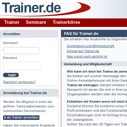
Trainer
Seminare
Trainerbörse
FAQ für Trainer.de
Anmelden
Sie erhalten hier Auskünfte zu folgend
Kennwort
Anmeldung und Mitgliedschaft
Eintrag bei Trainer.de
Was sonst noch wichtig ist
Passwort
Anmeldung und Mitgliedschaft
Wie kann ich mich bei Trainer.de anm
login
Sie klicken auf unserer Homepage den
Online-Anmeldeformular mit Ihren Date
Passwort vergessen?
Trainer.de eintragen
. Danach erhalten
Passwort) mit denen Sie sich in Ihren
Anmeldung bei Trainer.de
(Zugangsdaten werden über die Home
Entstehen mir Kosten wenn ich mich be
Werden Sie Mitglied in einer der
Zunächst können Sie kostenlos unser S
größten Trainerdatenbanken und -
Profil entwickeln und alle Funktionali
communities Deutschlands!
Einschränkungen sind: Ihr Eintrag ist 
als Trainer anmelden
die Jobangebote.
Sollten Sie nach den 30 Tagen von Trai
Haben Sie interessante Angebote