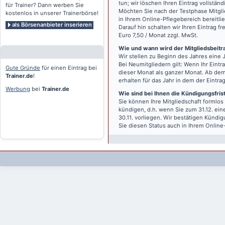
tun; wir löschen Ihren Eintrag vollständ
für Trainer? Dann werben Sie
Möchten Sie nach der Testphase Mitgli
kostenlos in unserer Trainerbörse!
in Ihrem Online-Pflegebereich bereitlie
als Börsenanbieter inserieren
Darauf hin schalten wir Ihren Eintrag f
Euro 7,50 / Monat zzgl. MwSt.
Wie und wann wird der Mitgliedsbeitrag
Wir stellen zu Beginn des Jahres eine 
Bei Neumitgliedern gilt: Wenn Ihr Eintra
Gute Gründe
für einen Eintrag bei
dieser Monat als ganzer Monat. Ab dem
Trainer.de
!
erhalten für das Jahr in dem der Eintra
Werbung
bei
Trainer.de
Wie sind bei Ihnen die Kündigungsfri
Sie können Ihre Mitgliedschaft formlos
kündigen, d.h. wenn Sie zum 31.12. ei
30.11. vorliegen. Wir bestätigen Kündi
Sie diesen Status auch in Ihrem Onlin