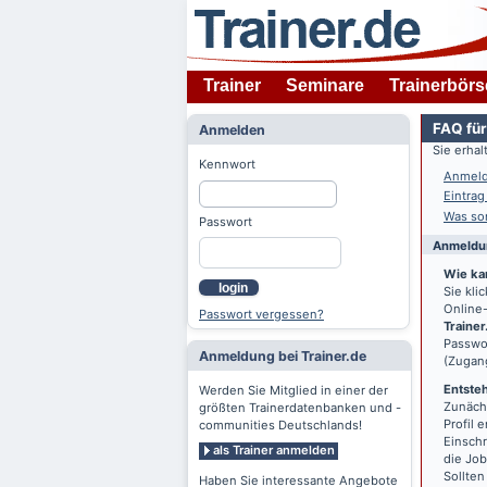
Trainer
Seminare
Trainerbörs
FAQ für
Anmelden
Sie erha
Kennwort
Anmeld
Eintrag
Was son
Passwort
Anmeldun
Wie ka
login
Sie kl
Online-
Passwort vergessen?
Trainer
Passwor
Anmeldung bei Trainer.de
(Zugan
Entsteh
Werden Sie Mitglied in einer der
Zunächs
größten Trainerdatenbanken und -
Profil 
communities Deutschlands!
Einschr
als Trainer anmelden
die Jo
Sollten
Haben Sie interessante Angebote