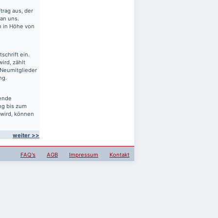
rag aus, der
 an uns.
en in Höhe von
schrift ein.
ird, zählt
 Neumitglieder
ng.
sende
ng bis zum
 wird, können
weiter >>
FAQ's
AGB
Impressum
Kontakt