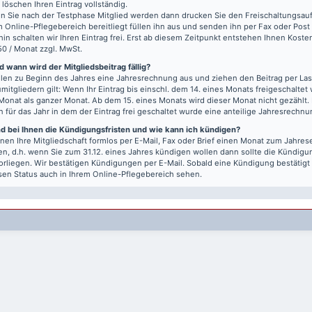
r löschen Ihren Eintrag vollständig.
 Sie nach der Testphase Mitglied werden dann drucken Sie den Freischaltungsauft
m Online-Pflegebereich bereitliegt füllen ihn aus und senden ihn per Fax oder Post
hin schalten wir Ihren Eintrag frei. Erst ab diesem Zeitpunkt entstehen Ihnen Kost
50 / Monat zzgl. MwSt.
 wann wird der Mitgliedsbeitrag fällig?
llen zu Beginn des Jahres eine Jahresrechnung aus und ziehen den Beitrag per Last
mitgliedern gilt: Wenn Ihr Eintrag bis einschl. dem 14. eines Monats freigeschaltet w
Monat als ganzer Monat. Ab dem 15. eines Monats wird dieser Monat nicht gezählt.
n für das Jahr in dem der Eintrag frei geschaltet wurde eine anteilige Jahresrechnu
nd bei Ihnen die Kündigungsfristen und wie kann ich kündigen?
nen Ihre Mitgliedschaft formlos per E-Mail, Fax oder Brief einen Monat zum Jahre
n, d.h. wenn Sie zum 31.12. eines Jahres kündigen wollen dann sollte die Kündigu
vorliegen. Wir bestätigen Kündigungen per E-Mail. Sobald eine Kündigung bestätigt
sen Status auch in Ihrem Online-Pflegebereich sehen.