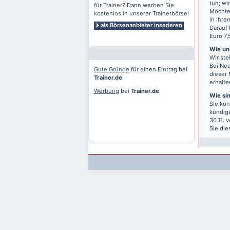
tun; wi
für Trainer? Dann werben Sie
Möchten
kostenlos in unserer Trainerbörse!
in Ihre
als Börsenanbieter inserieren
Darauf 
Euro 7,
Wie und
Wir ste
Bei Neu
Gute Gründe
für einen Eintrag bei
dieser 
Trainer.de
!
erhalte
Werbung
bei
Trainer.de
Wie si
Sie kön
kündige
30.11. 
Sie die