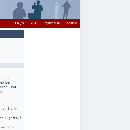
FAQ's
AGB
Impressum
Kontakt
end das
ten bei
(Kenn- und
en
nen Sie Ihr
en Zugriff auf
 weiter zu