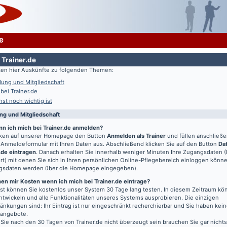
e
 Trainer.de
lten hier Auskünfte zu folgenden Themen:
ung und Mitgliedschaft
 bei Trainer.de
st noch wichtig ist
g und Mitgliedschaft
nn ich mich bei Trainer.de anmelden?
icken auf unserer Homepage den Button
Anmelden als Trainer
und füllen anschließ
Anmeldeformular mit Ihren Daten aus. Abschließend klicken Sie auf den Button
Da
.de eintragen
. Danach erhalten Sie innerhalb weniger Minuten Ihre Zugangsdaten 
t) mit denen Sie sich in Ihren persönlichen Online-Pflegebereich einloggen könn
gsdaten werden über die Homepage eingegeben).
en mir Kosten wenn ich mich bei Trainer.de eintrage?
t können Sie kostenlos unser System 30 Tage lang testen. In diesem Zeitraum kön
entwickeln und alle Funktionalitäten unseres Systems ausprobieren. Die einzigen
änkungen sind: Ihr Eintrag ist nur eingeschränkt recherchierbar und Sie haben kein
bangebote.
 Sie nach den 30 Tagen von Trainer.de nicht überzeugt sein brauchen Sie gar nichts