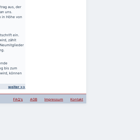
rag aus, der
 an uns.
en in Höhe von
schrift ein.
ird, zählt
 Neumitglieder
ng.
sende
ng bis zum
 wird, können
weiter >>
FAQ's
AGB
Impressum
Kontakt