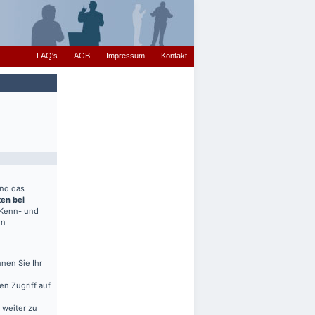
FAQ's
AGB
Impressum
Kontakt
end das
ten bei
(Kenn- und
en
nen Sie Ihr
en Zugriff auf
 weiter zu