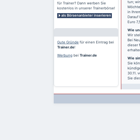
tun; wi
für Trainer? Dann werben Sie
Möchten
kostenlos in unserer Trainerbörse!
in Ihre
als Börsenanbieter inserieren
Darauf 
Euro 7,
Wie und
Wir ste
Bei Neu
Gute Gründe
für einen Eintrag bei
dieser 
Trainer.de
!
erhalte
Werbung
bei
Trainer.de
Wie si
Sie kön
kündige
30.11. 
Sie die