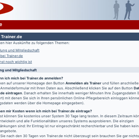
e
 Trainer.de
lten hier Auskünfte zu folgenden Themen:
ung und Mitgliedschaft
 bei Trainer.de
st noch wichtig ist
g und Mitgliedschaft
nn ich mich bei Trainer.de anmelden?
icken auf unserer Homepage den Button
Anmelden als Trainer
und füllen anschließ
Anmeldeformular mit Ihren Daten aus. Abschließend klicken Sie auf den Button
Da
.de eintragen
. Danach erhalten Sie innerhalb weniger Minuten Ihre Zugangsdaten 
t) mit denen Sie sich in Ihren persönlichen Online-Pflegebereich einloggen könn
gsdaten werden über die Homepage eingegeben).
en mir Kosten wenn ich mich bei Trainer.de eintrage?
t können Sie kostenlos unser System 30 Tage lang testen. In diesem Zeitraum kön
entwickeln und alle Funktionalitäten unseres Systems ausprobieren. Die einzigen
änkungen sind: Ihr Eintrag ist nur eingeschränkt recherchierbar und Sie haben kein
bangebote.
 Sie nach den 30 Tagen von Trainer.de nicht überzeugt sein brauchen Sie gar nichts