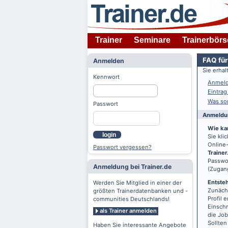
Trainer
Seminare
Trainerbörs
FAQ für
Anmelden
Sie erha
Kennwort
Anmeld
Eintrag
Was son
Passwort
Anmeldun
Wie ka
login
Sie kl
Online-
Passwort vergessen?
Trainer
Passwor
Anmeldung bei Trainer.de
(Zugan
Entsteh
Werden Sie Mitglied in einer der
Zunächs
größten Trainerdatenbanken und -
Profil 
communities Deutschlands!
Einschr
als Trainer anmelden
die Jo
Sollten
Haben Sie interessante Angebote