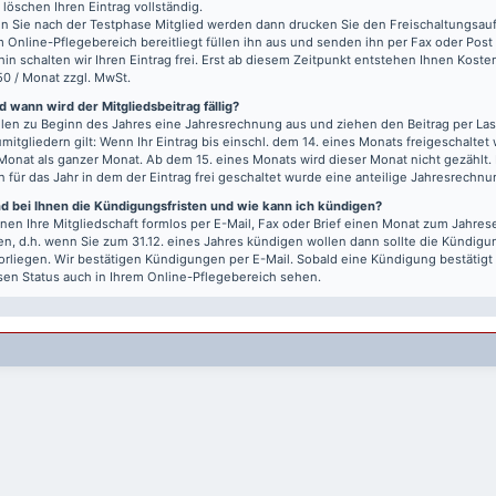
r löschen Ihren Eintrag vollständig.
 Sie nach der Testphase Mitglied werden dann drucken Sie den Freischaltungsauft
m Online-Pflegebereich bereitliegt füllen ihn aus und senden ihn per Fax oder Post
hin schalten wir Ihren Eintrag frei. Erst ab diesem Zeitpunkt entstehen Ihnen Kost
50 / Monat zzgl. MwSt.
 wann wird der Mitgliedsbeitrag fällig?
llen zu Beginn des Jahres eine Jahresrechnung aus und ziehen den Beitrag per Last
mitgliedern gilt: Wenn Ihr Eintrag bis einschl. dem 14. eines Monats freigeschaltet w
Monat als ganzer Monat. Ab dem 15. eines Monats wird dieser Monat nicht gezählt.
n für das Jahr in dem der Eintrag frei geschaltet wurde eine anteilige Jahresrechnu
nd bei Ihnen die Kündigungsfristen und wie kann ich kündigen?
nen Ihre Mitgliedschaft formlos per E-Mail, Fax oder Brief einen Monat zum Jahre
n, d.h. wenn Sie zum 31.12. eines Jahres kündigen wollen dann sollte die Kündigu
vorliegen. Wir bestätigen Kündigungen per E-Mail. Sobald eine Kündigung bestätigt
sen Status auch in Ihrem Online-Pflegebereich sehen.