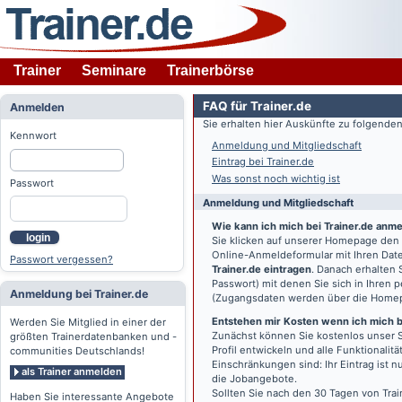
Trainer
Seminare
Trainerbörse
FAQ für Trainer.de
Anmelden
Sie erhalten hier Auskünfte zu folgend
Kennwort
Anmeldung und Mitgliedschaft
Eintrag bei Trainer.de
Was sonst noch wichtig ist
Passwort
Anmeldung und Mitgliedschaft
Wie kann ich mich bei Trainer.de anm
login
Sie klicken auf unserer Homepage den
Online-Anmeldeformular mit Ihren Date
Passwort vergessen?
Trainer.de eintragen
. Danach erhalten
Passwort) mit denen Sie sich in Ihren
Anmeldung bei Trainer.de
(Zugangsdaten werden über die Home
Entstehen mir Kosten wenn ich mich be
Werden Sie Mitglied in einer der
Zunächst können Sie kostenlos unser S
größten Trainerdatenbanken und -
Profil entwickeln und alle Funktionali
communities Deutschlands!
Einschränkungen sind: Ihr Eintrag ist 
als Trainer anmelden
die Jobangebote.
Sollten Sie nach den 30 Tagen von Trai
Haben Sie interessante Angebote