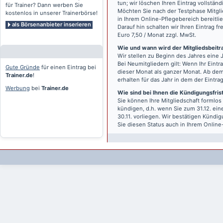
tun; wir löschen Ihren Eintrag vollständ
für Trainer? Dann werben Sie
Möchten Sie nach der Testphase Mitgli
kostenlos in unserer Trainerbörse!
in Ihrem Online-Pflegebereich bereitlie
als Börsenanbieter inserieren
Darauf hin schalten wir Ihren Eintrag f
Euro 7,50 / Monat zzgl. MwSt.
Wie und wann wird der Mitgliedsbeitrag
Wir stellen zu Beginn des Jahres eine 
Bei Neumitgliedern gilt: Wenn Ihr Eintra
Gute Gründe
für einen Eintrag bei
dieser Monat als ganzer Monat. Ab dem
Trainer.de
!
erhalten für das Jahr in dem der Eintra
Werbung
bei
Trainer.de
Wie sind bei Ihnen die Kündigungsfri
Sie können Ihre Mitgliedschaft formlos
kündigen, d.h. wenn Sie zum 31.12. ei
30.11. vorliegen. Wir bestätigen Kündi
Sie diesen Status auch in Ihrem Onlin