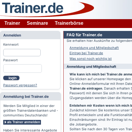
Trainer
Seminare
Trainerbörse
FAQ für Trainer.de
Anmelden
Sie erhalten hier Auskünfte zu folgend
Kennwort
Anmeldung und Mitgliedschaft
Eintrag bei Trainer.de
Was sonst noch wichtig ist
Passwort
Anmeldung und Mitgliedschaft
Wie kann ich mich bei Trainer.de anm
login
Sie klicken auf unserer Homepage den
Online-Anmeldeformular mit Ihren Date
Passwort vergessen?
Trainer.de eintragen
. Danach erhalten
Passwort) mit denen Sie sich in Ihren
Anmeldung bei Trainer.de
(Zugangsdaten werden über die Home
Entstehen mir Kosten wenn ich mich be
Werden Sie Mitglied in einer der
Zunächst können Sie kostenlos unser S
größten Trainerdatenbanken und -
Profil entwickeln und alle Funktionali
communities Deutschlands!
Einschränkungen sind: Ihr Eintrag ist 
als Trainer anmelden
die Jobangebote.
Sollten Sie nach den 30 Tagen von Trai
Haben Sie interessante Angebote