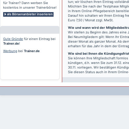
tun; wir löschen Ihren Eintrag vollständ
für Trainer? Dann werben Sie
Möchten Sie nach der Testphase Mitgli
kostenlos in unserer Trainerbörse!
in Ihrem Online-Pflegebereich bereitlie
als Börsenanbieter inserieren
Darauf hin schalten wir Ihren Eintrag f
Euro 7,50 / Monat zzgl. MwSt.
Wie und wann wird der Mitgliedsbeitrag
Wir stellen zu Beginn des Jahres eine 
Bei Neumitgliedern gilt: Wenn Ihr Eintra
Gute Gründe
für einen Eintrag bei
dieser Monat als ganzer Monat. Ab dem
Trainer.de
!
erhalten für das Jahr in dem der Eintra
Werbung
bei
Trainer.de
Wie sind bei Ihnen die Kündigungsfri
Sie können Ihre Mitgliedschaft formlos
kündigen, d.h. wenn Sie zum 31.12. ei
30.11. vorliegen. Wir bestätigen Kündi
Sie diesen Status auch in Ihrem Onlin