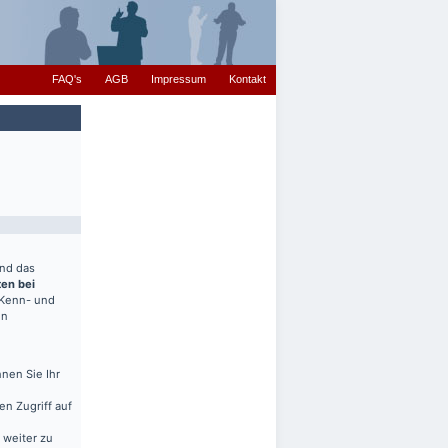
FAQ's
AGB
Impressum
Kontakt
end das
ten bei
(Kenn- und
en
nen Sie Ihr
en Zugriff auf
 weiter zu