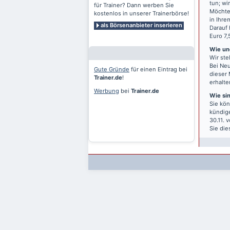
tun; wi
für Trainer? Dann werben Sie
Möchten
kostenlos in unserer Trainerbörse!
in Ihre
als Börsenanbieter inserieren
Darauf 
Euro 7,
Wie und
Wir ste
Bei Neu
Gute Gründe
für einen Eintrag bei
dieser 
Trainer.de
!
erhalte
Werbung
bei
Trainer.de
Wie si
Sie kön
kündige
30.11. 
Sie die