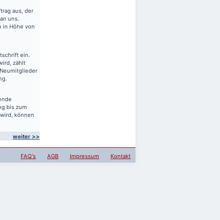
rag aus, der
 an uns.
en in Höhe von
schrift ein.
ird, zählt
 Neumitglieder
ng.
sende
ng bis zum
 wird, können
weiter >>
FAQ's
AGB
Impressum
Kontakt