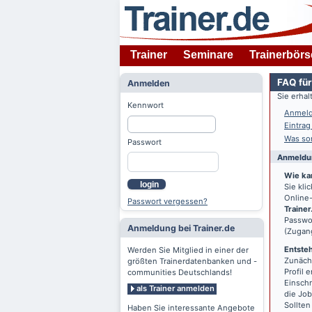
Trainer
Seminare
Trainerbörs
FAQ für
Anmelden
Sie erha
Kennwort
Anmeld
Eintrag
Was son
Passwort
Anmeldun
Wie ka
login
Sie kl
Online-
Passwort vergessen?
Trainer
Passwor
Anmeldung bei Trainer.de
(Zugan
Entsteh
Werden Sie Mitglied in einer der
Zunächs
größten Trainerdatenbanken und -
Profil 
communities Deutschlands!
Einschr
als Trainer anmelden
die Jo
Sollten
Haben Sie interessante Angebote