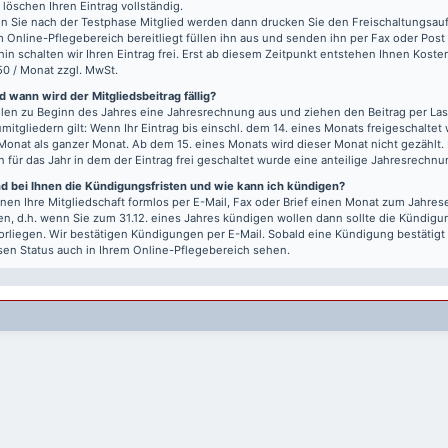
r löschen Ihren Eintrag vollständig.
 Sie nach der Testphase Mitglied werden dann drucken Sie den Freischaltungsauft
m Online-Pflegebereich bereitliegt füllen ihn aus und senden ihn per Fax oder Post
hin schalten wir Ihren Eintrag frei. Erst ab diesem Zeitpunkt entstehen Ihnen Kost
50 / Monat zzgl. MwSt.
 wann wird der Mitgliedsbeitrag fällig?
llen zu Beginn des Jahres eine Jahresrechnung aus und ziehen den Beitrag per Last
mitgliedern gilt: Wenn Ihr Eintrag bis einschl. dem 14. eines Monats freigeschaltet w
Monat als ganzer Monat. Ab dem 15. eines Monats wird dieser Monat nicht gezählt.
n für das Jahr in dem der Eintrag frei geschaltet wurde eine anteilige Jahresrechnu
nd bei Ihnen die Kündigungsfristen und wie kann ich kündigen?
nen Ihre Mitgliedschaft formlos per E-Mail, Fax oder Brief einen Monat zum Jahre
n, d.h. wenn Sie zum 31.12. eines Jahres kündigen wollen dann sollte die Kündigu
vorliegen. Wir bestätigen Kündigungen per E-Mail. Sobald eine Kündigung bestätigt
sen Status auch in Ihrem Online-Pflegebereich sehen.