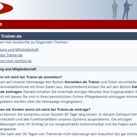
e
 Trainer.de
lten hier Auskünfte zu folgenden Themen:
ung und Mitgliedschaft
 bei Trainer.de
st noch wichtig ist
g und Mitgliedschaft
nn ich mich bei Trainer.de anmelden?
icken auf unserer Homepage den Button
Anmelden als Trainer
und füllen anschließ
Anmeldeformular mit Ihren Daten aus. Abschließend klicken Sie auf den Button
Da
.de eintragen
. Danach erhalten Sie innerhalb weniger Minuten Ihre Zugangsdaten 
t) mit denen Sie sich in Ihren persönlichen Online-Pflegebereich einloggen könn
gsdaten werden über die Homepage eingegeben).
en mir Kosten wenn ich mich bei Trainer.de eintrage?
t können Sie kostenlos unser System 30 Tage lang testen. In diesem Zeitraum kön
entwickeln und alle Funktionalitäten unseres Systems ausprobieren. Die einzigen
änkungen sind: Ihr Eintrag ist nur eingeschränkt recherchierbar und Sie haben kein
bangebote.
 Sie nach den 30 Tagen von Trainer.de nicht überzeugt sein brauchen Sie gar nichts