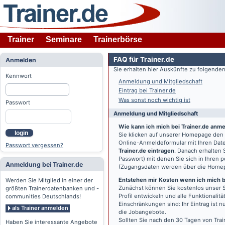
Trainer
Seminare
Trainerbörse
FAQ für Trainer.de
Anmelden
Sie erhalten hier Auskünfte zu folgend
Kennwort
Anmeldung und Mitgliedschaft
Eintrag bei Trainer.de
Was sonst noch wichtig ist
Passwort
Anmeldung und Mitgliedschaft
Wie kann ich mich bei Trainer.de anm
login
Sie klicken auf unserer Homepage den
Online-Anmeldeformular mit Ihren Date
Passwort vergessen?
Trainer.de eintragen
. Danach erhalten
Passwort) mit denen Sie sich in Ihren
Anmeldung bei Trainer.de
(Zugangsdaten werden über die Home
Entstehen mir Kosten wenn ich mich be
Werden Sie Mitglied in einer der
Zunächst können Sie kostenlos unser S
größten Trainerdatenbanken und -
Profil entwickeln und alle Funktionali
communities Deutschlands!
Einschränkungen sind: Ihr Eintrag ist 
als Trainer anmelden
die Jobangebote.
Sollten Sie nach den 30 Tagen von Trai
Haben Sie interessante Angebote