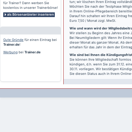
tun; wir löschen Ihren Eintrag vollständ
für Trainer? Dann werben Sie
Möchten Sie nach der Testphase Mitgli
kostenlos in unserer Trainerbörse!
in Ihrem Online-Pflegebereich bereitlie
als Börsenanbieter inserieren
Darauf hin schalten wir Ihren Eintrag f
Euro 7,50 / Monat zzgl. MwSt.
Wie und wann wird der Mitgliedsbeitrag
Wir stellen zu Beginn des Jahres eine 
Bei Neumitgliedern gilt: Wenn Ihr Eintra
Gute Gründe
für einen Eintrag bei
dieser Monat als ganzer Monat. Ab dem
Trainer.de
!
erhalten für das Jahr in dem der Eintra
Werbung
bei
Trainer.de
Wie sind bei Ihnen die Kündigungsfri
Sie können Ihre Mitgliedschaft formlos
kündigen, d.h. wenn Sie zum 31.12. ei
30.11. vorliegen. Wir bestätigen Kündi
Sie diesen Status auch in Ihrem Onlin