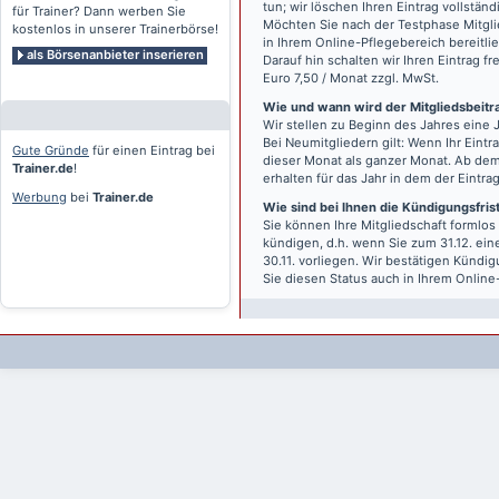
tun; wir löschen Ihren Eintrag vollständ
für Trainer? Dann werben Sie
Möchten Sie nach der Testphase Mitgli
kostenlos in unserer Trainerbörse!
in Ihrem Online-Pflegebereich bereitlie
als Börsenanbieter inserieren
Darauf hin schalten wir Ihren Eintrag f
Euro 7,50 / Monat zzgl. MwSt.
Wie und wann wird der Mitgliedsbeitrag
Wir stellen zu Beginn des Jahres eine 
Bei Neumitgliedern gilt: Wenn Ihr Eintra
Gute Gründe
für einen Eintrag bei
dieser Monat als ganzer Monat. Ab dem
Trainer.de
!
erhalten für das Jahr in dem der Eintra
Werbung
bei
Trainer.de
Wie sind bei Ihnen die Kündigungsfri
Sie können Ihre Mitgliedschaft formlos
kündigen, d.h. wenn Sie zum 31.12. ei
30.11. vorliegen. Wir bestätigen Kündi
Sie diesen Status auch in Ihrem Onlin