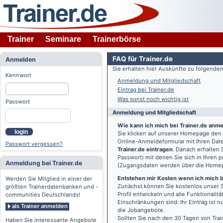
Trainer
Seminare
Trainerbörse
FAQ für Trainer.de
Anmelden
Sie erhalten hier Auskünfte zu folgend
Kennwort
Anmeldung und Mitgliedschaft
Eintrag bei Trainer.de
Was sonst noch wichtig ist
Passwort
Anmeldung und Mitgliedschaft
Wie kann ich mich bei Trainer.de anm
login
Sie klicken auf unserer Homepage den
Online-Anmeldeformular mit Ihren Date
Passwort vergessen?
Trainer.de eintragen
. Danach erhalten
Passwort) mit denen Sie sich in Ihren
Anmeldung bei Trainer.de
(Zugangsdaten werden über die Home
Entstehen mir Kosten wenn ich mich be
Werden Sie Mitglied in einer der
Zunächst können Sie kostenlos unser S
größten Trainerdatenbanken und -
Profil entwickeln und alle Funktionali
communities Deutschlands!
Einschränkungen sind: Ihr Eintrag ist 
als Trainer anmelden
die Jobangebote.
Sollten Sie nach den 30 Tagen von Trai
Haben Sie interessante Angebote