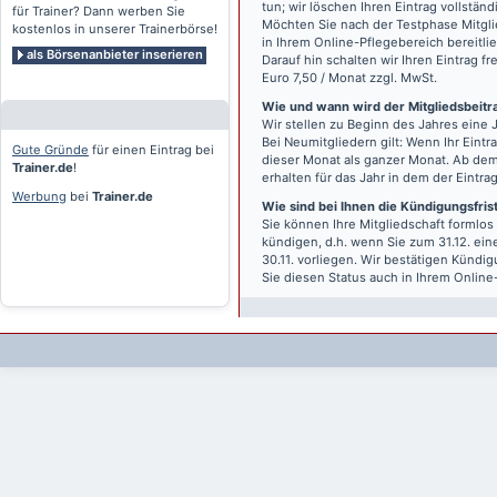
tun; wir löschen Ihren Eintrag vollständ
für Trainer? Dann werben Sie
Möchten Sie nach der Testphase Mitgli
kostenlos in unserer Trainerbörse!
in Ihrem Online-Pflegebereich bereitlie
als Börsenanbieter inserieren
Darauf hin schalten wir Ihren Eintrag f
Euro 7,50 / Monat zzgl. MwSt.
Wie und wann wird der Mitgliedsbeitrag
Wir stellen zu Beginn des Jahres eine 
Bei Neumitgliedern gilt: Wenn Ihr Eintra
Gute Gründe
für einen Eintrag bei
dieser Monat als ganzer Monat. Ab dem
Trainer.de
!
erhalten für das Jahr in dem der Eintra
Werbung
bei
Trainer.de
Wie sind bei Ihnen die Kündigungsfri
Sie können Ihre Mitgliedschaft formlos
kündigen, d.h. wenn Sie zum 31.12. ei
30.11. vorliegen. Wir bestätigen Kündi
Sie diesen Status auch in Ihrem Onlin