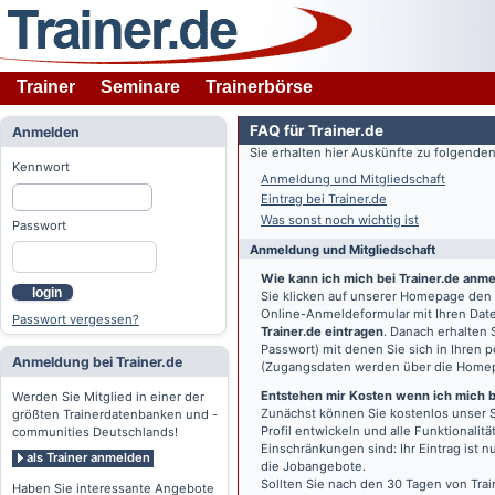
Trainer
Seminare
Trainerbörse
FAQ für Trainer.de
Anmelden
Sie erhalten hier Auskünfte zu folgend
Kennwort
Anmeldung und Mitgliedschaft
Eintrag bei Trainer.de
Was sonst noch wichtig ist
Passwort
Anmeldung und Mitgliedschaft
Wie kann ich mich bei Trainer.de anm
login
Sie klicken auf unserer Homepage den
Online-Anmeldeformular mit Ihren Date
Passwort vergessen?
Trainer.de eintragen
. Danach erhalten
Passwort) mit denen Sie sich in Ihren
Anmeldung bei Trainer.de
(Zugangsdaten werden über die Home
Entstehen mir Kosten wenn ich mich be
Werden Sie Mitglied in einer der
Zunächst können Sie kostenlos unser S
größten Trainerdatenbanken und -
Profil entwickeln und alle Funktionali
communities Deutschlands!
Einschränkungen sind: Ihr Eintrag ist 
als Trainer anmelden
die Jobangebote.
Sollten Sie nach den 30 Tagen von Trai
Haben Sie interessante Angebote