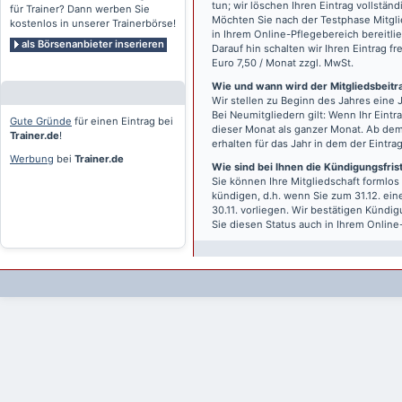
tun; wir löschen Ihren Eintrag vollständ
für Trainer? Dann werben Sie
Möchten Sie nach der Testphase Mitgli
kostenlos in unserer Trainerbörse!
in Ihrem Online-Pflegebereich bereitlie
als Börsenanbieter inserieren
Darauf hin schalten wir Ihren Eintrag f
Euro 7,50 / Monat zzgl. MwSt.
Wie und wann wird der Mitgliedsbeitrag
Wir stellen zu Beginn des Jahres eine 
Bei Neumitgliedern gilt: Wenn Ihr Eintra
Gute Gründe
für einen Eintrag bei
dieser Monat als ganzer Monat. Ab dem
Trainer.de
!
erhalten für das Jahr in dem der Eintra
Werbung
bei
Trainer.de
Wie sind bei Ihnen die Kündigungsfri
Sie können Ihre Mitgliedschaft formlos
kündigen, d.h. wenn Sie zum 31.12. ei
30.11. vorliegen. Wir bestätigen Kündi
Sie diesen Status auch in Ihrem Onlin