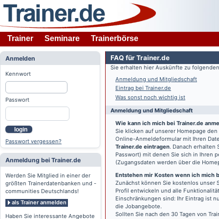
Trainer
Seminare
Trainerbörse
FAQ für Trainer.de
Anmelden
Sie erhalten hier Auskünfte zu folgend
Kennwort
Anmeldung und Mitgliedschaft
Eintrag bei Trainer.de
Was sonst noch wichtig ist
Passwort
Anmeldung und Mitgliedschaft
Wie kann ich mich bei Trainer.de anm
login
Sie klicken auf unserer Homepage den
Online-Anmeldeformular mit Ihren Date
Passwort vergessen?
Trainer.de eintragen
. Danach erhalten
Passwort) mit denen Sie sich in Ihren
Anmeldung bei Trainer.de
(Zugangsdaten werden über die Home
Entstehen mir Kosten wenn ich mich be
Werden Sie Mitglied in einer der
Zunächst können Sie kostenlos unser S
größten Trainerdatenbanken und -
Profil entwickeln und alle Funktionali
communities Deutschlands!
Einschränkungen sind: Ihr Eintrag ist 
als Trainer anmelden
die Jobangebote.
Sollten Sie nach den 30 Tagen von Trai
Haben Sie interessante Angebote