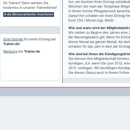
tun; wir löschen Ihren Eintrag vollständ
für Trainer? Dann werben Sie
Möchten Sie nach der Testphase Mitgli
kostenlos in unserer Trainerbörse!
in Ihrem Online-Pflegebereich bereitlie
als Börsenanbieter inserieren
Darauf hin schalten wir Ihren Eintrag f
Euro 7,50 / Monat zzgl. MwSt.
Wie und wann wird der Mitgliedsbeitrag
Wir stellen zu Beginn des Jahres eine 
Bei Neumitgliedern gilt: Wenn Ihr Eintra
Gute Gründe
für einen Eintrag bei
dieser Monat als ganzer Monat. Ab dem
Trainer.de
!
erhalten für das Jahr in dem der Eintra
Werbung
bei
Trainer.de
Wie sind bei Ihnen die Kündigungsfri
Sie können Ihre Mitgliedschaft formlos
kündigen, d.h. wenn Sie zum 31.12. ei
30.11. vorliegen. Wir bestätigen Kündi
Sie diesen Status auch in Ihrem Onlin