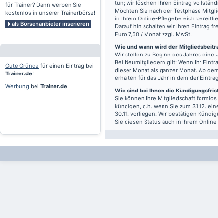
tun; wir löschen Ihren Eintrag vollständ
für Trainer? Dann werben Sie
Möchten Sie nach der Testphase Mitgli
kostenlos in unserer Trainerbörse!
in Ihrem Online-Pflegebereich bereitlie
als Börsenanbieter inserieren
Darauf hin schalten wir Ihren Eintrag f
Euro 7,50 / Monat zzgl. MwSt.
Wie und wann wird der Mitgliedsbeitrag
Wir stellen zu Beginn des Jahres eine 
Bei Neumitgliedern gilt: Wenn Ihr Eintra
Gute Gründe
für einen Eintrag bei
dieser Monat als ganzer Monat. Ab dem
Trainer.de
!
erhalten für das Jahr in dem der Eintra
Werbung
bei
Trainer.de
Wie sind bei Ihnen die Kündigungsfri
Sie können Ihre Mitgliedschaft formlos
kündigen, d.h. wenn Sie zum 31.12. ei
30.11. vorliegen. Wir bestätigen Kündi
Sie diesen Status auch in Ihrem Onlin