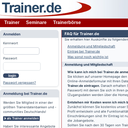
Trainer
Seminare
Trainerbörse
FAQ für Trainer.de
Anmelden
Sie erhalten hier Auskünfte zu folgend
Kennwort
Anmeldung und Mitgliedschaft
Eintrag bei Trainer.de
Was sonst noch wichtig ist
Passwort
Anmeldung und Mitgliedschaft
Wie kann ich mich bei Trainer.de anm
login
Sie klicken auf unserer Homepage den
Online-Anmeldeformular mit Ihren Date
Passwort vergessen?
Trainer.de eintragen
. Danach erhalten
Passwort) mit denen Sie sich in Ihren
Anmeldung bei Trainer.de
(Zugangsdaten werden über die Home
Entstehen mir Kosten wenn ich mich be
Werden Sie Mitglied in einer der
Zunächst können Sie kostenlos unser S
größten Trainerdatenbanken und -
Profil entwickeln und alle Funktionali
communities Deutschlands!
Einschränkungen sind: Ihr Eintrag ist 
als Trainer anmelden
die Jobangebote.
Sollten Sie nach den 30 Tagen von Trai
Haben Sie interessante Angebote