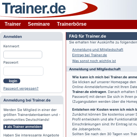
Trainer
Seminare
Trainerbörse
FAQ für Trainer.de
Anmelden
Sie erhalten hier Auskünfte zu folgend
Kennwort
Anmeldung und Mitgliedschaft
Eintrag bei Trainer.de
Was sonst noch wichtig ist
Passwort
Anmeldung und Mitgliedschaft
Wie kann ich mich bei Trainer.de anm
login
Sie klicken auf unserer Homepage den
Online-Anmeldeformular mit Ihren Date
Passwort vergessen?
Trainer.de eintragen
. Danach erhalten
Passwort) mit denen Sie sich in Ihren
Anmeldung bei Trainer.de
(Zugangsdaten werden über die Home
Entstehen mir Kosten wenn ich mich be
Werden Sie Mitglied in einer der
Zunächst können Sie kostenlos unser S
größten Trainerdatenbanken und -
Profil entwickeln und alle Funktionali
communities Deutschlands!
Einschränkungen sind: Ihr Eintrag ist 
als Trainer anmelden
die Jobangebote.
Sollten Sie nach den 30 Tagen von Trai
Haben Sie interessante Angebote