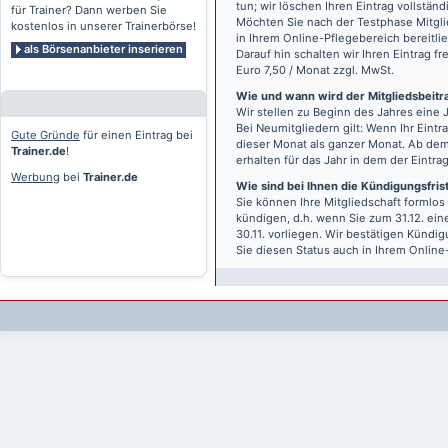
tun; wir löschen Ihren Eintrag vollständ
für Trainer? Dann werben Sie
Möchten Sie nach der Testphase Mitgli
kostenlos in unserer Trainerbörse!
in Ihrem Online-Pflegebereich bereitlie
als Börsenanbieter inserieren
Darauf hin schalten wir Ihren Eintrag f
Euro 7,50 / Monat zzgl. MwSt.
Wie und wann wird der Mitgliedsbeitrag
Wir stellen zu Beginn des Jahres eine 
Bei Neumitgliedern gilt: Wenn Ihr Eintra
Gute Gründe
für einen Eintrag bei
dieser Monat als ganzer Monat. Ab dem
Trainer.de
!
erhalten für das Jahr in dem der Eintra
Werbung
bei
Trainer.de
Wie sind bei Ihnen die Kündigungsfri
Sie können Ihre Mitgliedschaft formlos
kündigen, d.h. wenn Sie zum 31.12. ei
30.11. vorliegen. Wir bestätigen Kündi
Sie diesen Status auch in Ihrem Onlin