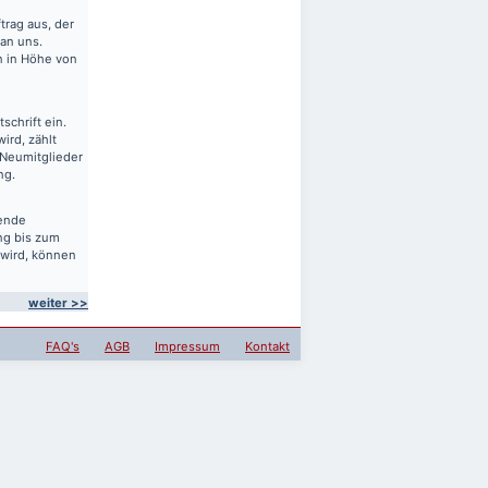
rag aus, der
 an uns.
en in Höhe von
schrift ein.
ird, zählt
 Neumitglieder
ng.
sende
ng bis zum
 wird, können
weiter >>
FAQ's
AGB
Impressum
Kontakt