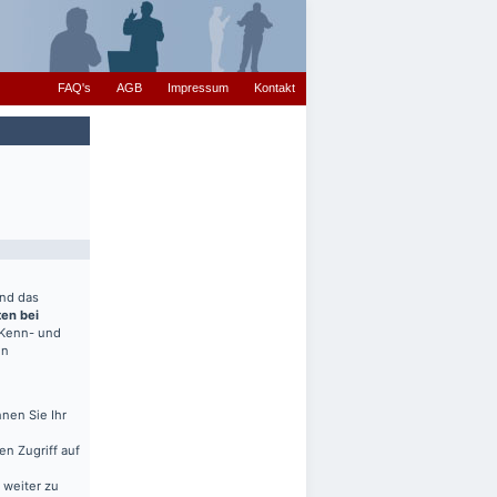
FAQ's
AGB
Impressum
Kontakt
end das
ten bei
(Kenn- und
en
nen Sie Ihr
en Zugriff auf
 weiter zu