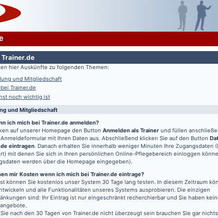
e
 Trainer.de
lten hier Auskünfte zu folgenden Themen:
ung und Mitgliedschaft
 bei Trainer.de
st noch wichtig ist
g und Mitgliedschaft
nn ich mich bei Trainer.de anmelden?
icken auf unserer Homepage den Button
Anmelden als Trainer
und füllen anschließ
Anmeldeformular mit Ihren Daten aus. Abschließend klicken Sie auf den Button
Da
.de eintragen
. Danach erhalten Sie innerhalb weniger Minuten Ihre Zugangsdaten 
t) mit denen Sie sich in Ihren persönlichen Online-Pflegebereich einloggen könn
gsdaten werden über die Homepage eingegeben).
en mir Kosten wenn ich mich bei Trainer.de eintrage?
t können Sie kostenlos unser System 30 Tage lang testen. In diesem Zeitraum kön
entwickeln und alle Funktionalitäten unseres Systems ausprobieren. Die einzigen
änkungen sind: Ihr Eintrag ist nur eingeschränkt recherchierbar und Sie haben kein
bangebote.
 Sie nach den 30 Tagen von Trainer.de nicht überzeugt sein brauchen Sie gar nichts