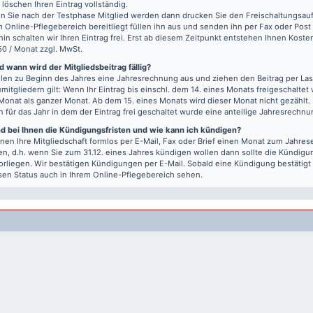
r löschen Ihren Eintrag vollständig.
 Sie nach der Testphase Mitglied werden dann drucken Sie den Freischaltungsauft
m Online-Pflegebereich bereitliegt füllen ihn aus und senden ihn per Fax oder Post
hin schalten wir Ihren Eintrag frei. Erst ab diesem Zeitpunkt entstehen Ihnen Kost
50 / Monat zzgl. MwSt.
 wann wird der Mitgliedsbeitrag fällig?
llen zu Beginn des Jahres eine Jahresrechnung aus und ziehen den Beitrag per Last
mitgliedern gilt: Wenn Ihr Eintrag bis einschl. dem 14. eines Monats freigeschaltet w
Monat als ganzer Monat. Ab dem 15. eines Monats wird dieser Monat nicht gezählt.
n für das Jahr in dem der Eintrag frei geschaltet wurde eine anteilige Jahresrechnu
nd bei Ihnen die Kündigungsfristen und wie kann ich kündigen?
nen Ihre Mitgliedschaft formlos per E-Mail, Fax oder Brief einen Monat zum Jahre
n, d.h. wenn Sie zum 31.12. eines Jahres kündigen wollen dann sollte die Kündigu
vorliegen. Wir bestätigen Kündigungen per E-Mail. Sobald eine Kündigung bestätigt
sen Status auch in Ihrem Online-Pflegebereich sehen.