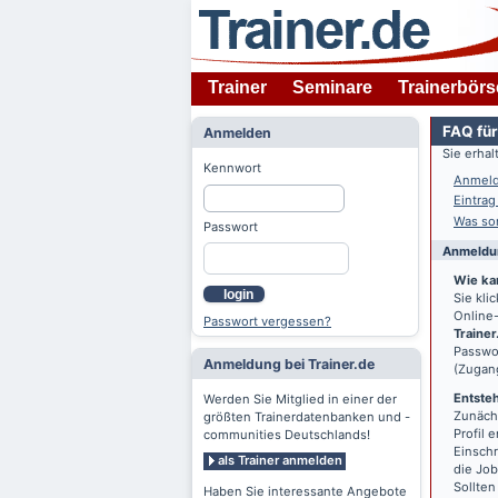
Trainer
Seminare
Trainerbörs
FAQ für
Anmelden
Sie erha
Kennwort
Anmeld
Eintrag
Was son
Passwort
Anmeldun
Wie ka
login
Sie kl
Online-
Passwort vergessen?
Trainer
Passwor
Anmeldung bei Trainer.de
(Zugan
Entsteh
Werden Sie Mitglied in einer der
Zunächs
größten Trainerdatenbanken und -
Profil 
communities Deutschlands!
Einschr
als Trainer anmelden
die Jo
Sollten
Haben Sie interessante Angebote