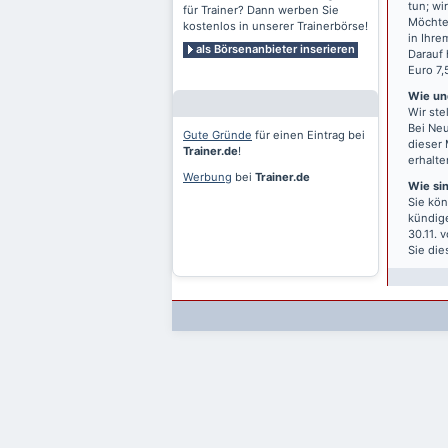
tun; wi
für Trainer? Dann werben Sie
Möchten
kostenlos in unserer Trainerbörse!
in Ihre
als Börsenanbieter inserieren
Darauf 
Euro 7,
Wie und
Wir ste
Bei Neu
Gute Gründe
für einen Eintrag bei
dieser 
Trainer.de
!
erhalte
Werbung
bei
Trainer.de
Wie si
Sie kön
kündige
30.11. 
Sie die