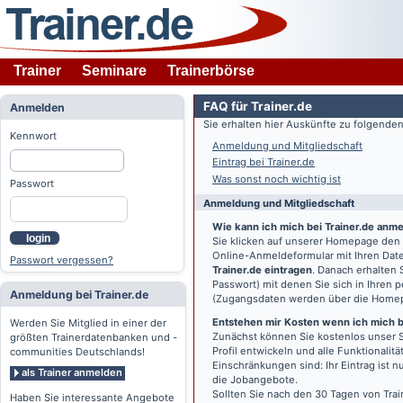
Trainer
Seminare
Trainerbörse
FAQ für Trainer.de
Anmelden
Sie erhalten hier Auskünfte zu folgend
Kennwort
Anmeldung und Mitgliedschaft
Eintrag bei Trainer.de
Was sonst noch wichtig ist
Passwort
Anmeldung und Mitgliedschaft
Wie kann ich mich bei Trainer.de anm
login
Sie klicken auf unserer Homepage den
Online-Anmeldeformular mit Ihren Date
Passwort vergessen?
Trainer.de eintragen
. Danach erhalten
Passwort) mit denen Sie sich in Ihren
Anmeldung bei Trainer.de
(Zugangsdaten werden über die Home
Entstehen mir Kosten wenn ich mich be
Werden Sie Mitglied in einer der
Zunächst können Sie kostenlos unser S
größten Trainerdatenbanken und -
Profil entwickeln und alle Funktionali
communities Deutschlands!
Einschränkungen sind: Ihr Eintrag ist 
als Trainer anmelden
die Jobangebote.
Sollten Sie nach den 30 Tagen von Trai
Haben Sie interessante Angebote