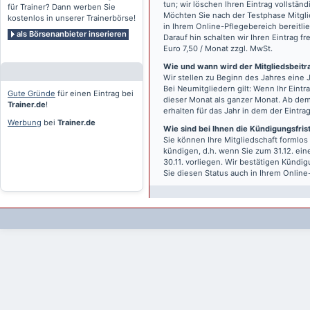
tun; wir löschen Ihren Eintrag vollständ
für Trainer? Dann werben Sie
Möchten Sie nach der Testphase Mitgli
kostenlos in unserer Trainerbörse!
in Ihrem Online-Pflegebereich bereitlie
als Börsenanbieter inserieren
Darauf hin schalten wir Ihren Eintrag f
Euro 7,50 / Monat zzgl. MwSt.
Wie und wann wird der Mitgliedsbeitrag
Wir stellen zu Beginn des Jahres eine 
Bei Neumitgliedern gilt: Wenn Ihr Eintra
Gute Gründe
für einen Eintrag bei
dieser Monat als ganzer Monat. Ab dem
Trainer.de
!
erhalten für das Jahr in dem der Eintra
Werbung
bei
Trainer.de
Wie sind bei Ihnen die Kündigungsfri
Sie können Ihre Mitgliedschaft formlos
kündigen, d.h. wenn Sie zum 31.12. ei
30.11. vorliegen. Wir bestätigen Kündi
Sie diesen Status auch in Ihrem Onlin