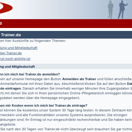
e
 Trainer.de
lten hier Auskünfte zu folgenden Themen:
ung und Mitgliedschaft
 bei Trainer.de
st noch wichtig ist
g und Mitgliedschaft
nn ich mich bei Trainer.de anmelden?
icken auf unserer Homepage den Button
Anmelden als Trainer
und füllen anschließ
Anmeldeformular mit Ihren Daten aus. Abschließend klicken Sie auf den Button
Da
.de eintragen
. Danach erhalten Sie innerhalb weniger Minuten Ihre Zugangsdaten 
t) mit denen Sie sich in Ihren persönlichen Online-Pflegebereich einloggen könn
gsdaten werden über die Homepage eingegeben).
en mir Kosten wenn ich mich bei Trainer.de eintrage?
t können Sie kostenlos unser System 30 Tage lang testen. In diesem Zeitraum kön
entwickeln und alle Funktionalitäten unseres Systems ausprobieren. Die einzigen
änkungen sind: Ihr Eintrag ist nur eingeschränkt recherchierbar und Sie haben kein
bangebote.
 Sie nach den 30 Tagen von Trainer.de nicht überzeugt sein brauchen Sie gar nichts