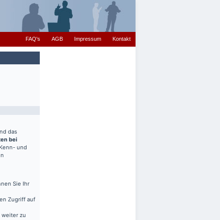
FAQ's
AGB
Impressum
Kontakt
end das
ten bei
(Kenn- und
en
nen Sie Ihr
en Zugriff auf
 weiter zu