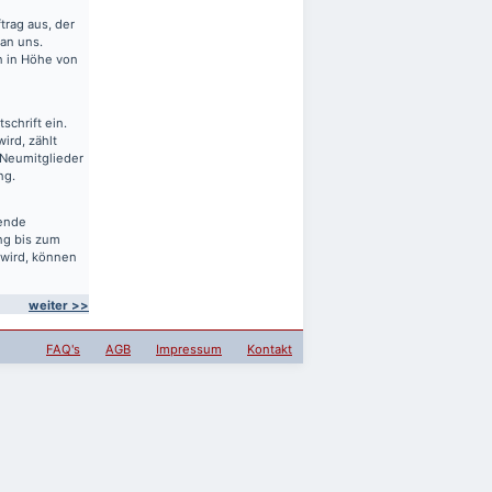
rag aus, der
 an uns.
en in Höhe von
schrift ein.
ird, zählt
 Neumitglieder
ng.
sende
ng bis zum
 wird, können
weiter >>
FAQ's
AGB
Impressum
Kontakt