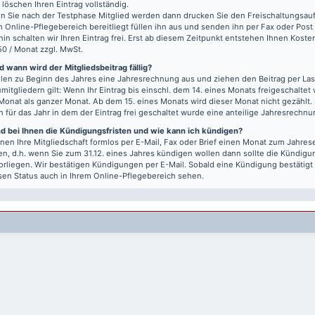
r löschen Ihren Eintrag vollständig.
 Sie nach der Testphase Mitglied werden dann drucken Sie den Freischaltungsauft
m Online-Pflegebereich bereitliegt füllen ihn aus und senden ihn per Fax oder Post
hin schalten wir Ihren Eintrag frei. Erst ab diesem Zeitpunkt entstehen Ihnen Kost
50 / Monat zzgl. MwSt.
 wann wird der Mitgliedsbeitrag fällig?
llen zu Beginn des Jahres eine Jahresrechnung aus und ziehen den Beitrag per Last
mitgliedern gilt: Wenn Ihr Eintrag bis einschl. dem 14. eines Monats freigeschaltet w
Monat als ganzer Monat. Ab dem 15. eines Monats wird dieser Monat nicht gezählt.
n für das Jahr in dem der Eintrag frei geschaltet wurde eine anteilige Jahresrechnu
nd bei Ihnen die Kündigungsfristen und wie kann ich kündigen?
nen Ihre Mitgliedschaft formlos per E-Mail, Fax oder Brief einen Monat zum Jahre
n, d.h. wenn Sie zum 31.12. eines Jahres kündigen wollen dann sollte die Kündigu
vorliegen. Wir bestätigen Kündigungen per E-Mail. Sobald eine Kündigung bestätigt
sen Status auch in Ihrem Online-Pflegebereich sehen.