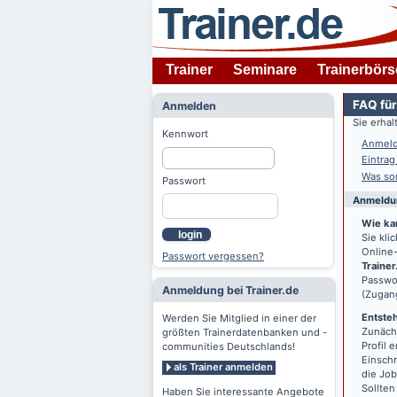
Trainer
Seminare
Trainerbörs
FAQ für
Anmelden
Sie erha
Kennwort
Anmeld
Eintrag
Was son
Passwort
Anmeldun
Wie ka
login
Sie kl
Online-
Passwort vergessen?
Trainer
Passwor
Anmeldung bei Trainer.de
(Zugan
Entsteh
Werden Sie Mitglied in einer der
Zunächs
größten Trainerdatenbanken und -
Profil 
communities Deutschlands!
Einschr
als Trainer anmelden
die Jo
Sollten
Haben Sie interessante Angebote