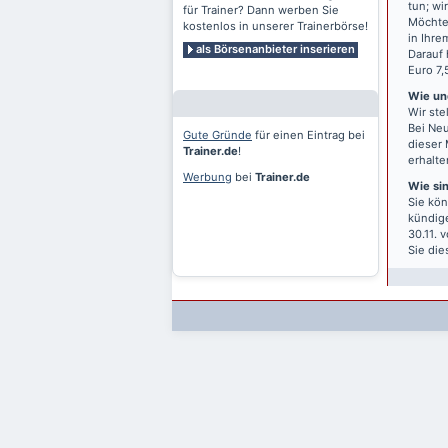
tun; wi
für Trainer? Dann werben Sie
Möchten
kostenlos in unserer Trainerbörse!
in Ihre
als Börsenanbieter inserieren
Darauf 
Euro 7,
Wie und
Wir ste
Bei Neu
Gute Gründe
für einen Eintrag bei
dieser 
Trainer.de
!
erhalte
Werbung
bei
Trainer.de
Wie si
Sie kön
kündige
30.11. 
Sie die