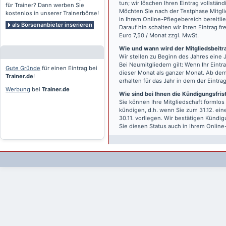
tun; wir löschen Ihren Eintrag vollständ
für Trainer? Dann werben Sie
Möchten Sie nach der Testphase Mitgli
kostenlos in unserer Trainerbörse!
in Ihrem Online-Pflegebereich bereitlie
als Börsenanbieter inserieren
Darauf hin schalten wir Ihren Eintrag f
Euro 7,50 / Monat zzgl. MwSt.
Wie und wann wird der Mitgliedsbeitrag
Wir stellen zu Beginn des Jahres eine 
Bei Neumitgliedern gilt: Wenn Ihr Eintra
Gute Gründe
für einen Eintrag bei
dieser Monat als ganzer Monat. Ab dem
Trainer.de
!
erhalten für das Jahr in dem der Eintra
Werbung
bei
Trainer.de
Wie sind bei Ihnen die Kündigungsfri
Sie können Ihre Mitgliedschaft formlos
kündigen, d.h. wenn Sie zum 31.12. ei
30.11. vorliegen. Wir bestätigen Kündi
Sie diesen Status auch in Ihrem Onlin