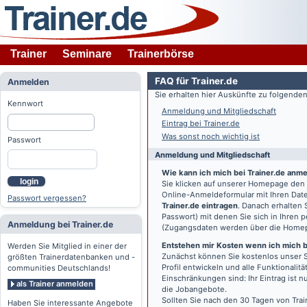
Trainer
Seminare
Trainerbörse
FAQ für Trainer.de
Anmelden
Sie erhalten hier Auskünfte zu folgend
Kennwort
Anmeldung und Mitgliedschaft
Eintrag bei Trainer.de
Was sonst noch wichtig ist
Passwort
Anmeldung und Mitgliedschaft
Wie kann ich mich bei Trainer.de anm
login
Sie klicken auf unserer Homepage den
Online-Anmeldeformular mit Ihren Date
Passwort vergessen?
Trainer.de eintragen
. Danach erhalten
Passwort) mit denen Sie sich in Ihren
Anmeldung bei Trainer.de
(Zugangsdaten werden über die Home
Entstehen mir Kosten wenn ich mich be
Werden Sie Mitglied in einer der
Zunächst können Sie kostenlos unser S
größten Trainerdatenbanken und -
Profil entwickeln und alle Funktionali
communities Deutschlands!
Einschränkungen sind: Ihr Eintrag ist 
als Trainer anmelden
die Jobangebote.
Sollten Sie nach den 30 Tagen von Trai
Haben Sie interessante Angebote