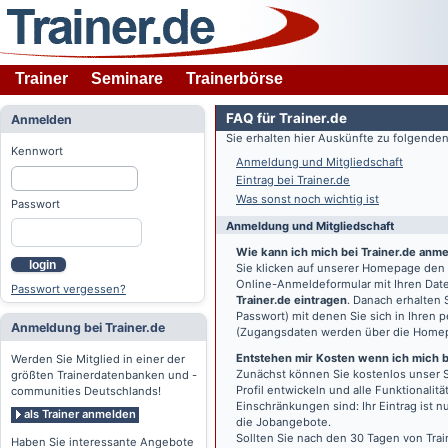
Trainer
Seminare
Trainerbörse
FAQ für Trainer.de
Anmelden
Sie erhalten hier Auskünfte zu folgend
Kennwort
Anmeldung und Mitgliedschaft
Eintrag bei Trainer.de
Was sonst noch wichtig ist
Passwort
Anmeldung und Mitgliedschaft
Wie kann ich mich bei Trainer.de anm
login
Sie klicken auf unserer Homepage den
Online-Anmeldeformular mit Ihren Date
Passwort vergessen?
Trainer.de eintragen
. Danach erhalten
Passwort) mit denen Sie sich in Ihren
Anmeldung bei Trainer.de
(Zugangsdaten werden über die Home
Entstehen mir Kosten wenn ich mich be
Werden Sie Mitglied in einer der
Zunächst können Sie kostenlos unser S
größten Trainerdatenbanken und -
Profil entwickeln und alle Funktionali
communities Deutschlands!
Einschränkungen sind: Ihr Eintrag ist 
als Trainer anmelden
die Jobangebote.
Sollten Sie nach den 30 Tagen von Trai
Haben Sie interessante Angebote