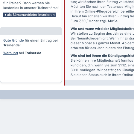
tun; wir löschen Ihren Eintrag vollständ
für Trainer? Dann werben Sie
Möchten Sie nach der Testphase Mitgli
kostenlos in unserer Trainerbörse!
in Ihrem Online-Pflegebereich bereitlie
als Börsenanbieter inserieren
Darauf hin schalten wir Ihren Eintrag f
Euro 7,50 / Monat zzgl. MwSt.
Wie und wann wird der Mitgliedsbeitrag
Wir stellen zu Beginn des Jahres eine 
Bei Neumitgliedern gilt: Wenn Ihr Eintra
Gute Gründe
für einen Eintrag bei
dieser Monat als ganzer Monat. Ab dem
Trainer.de
!
erhalten für das Jahr in dem der Eintra
Werbung
bei
Trainer.de
Wie sind bei Ihnen die Kündigungsfri
Sie können Ihre Mitgliedschaft formlos
kündigen, d.h. wenn Sie zum 31.12. ei
30.11. vorliegen. Wir bestätigen Kündi
Sie diesen Status auch in Ihrem Onlin