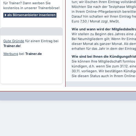
tun; wir löschen Ihren Eintrag vollständ
für Trainer? Dann werben Sie
Möchten Sie nach der Testphase Mitgli
kostenlos in unserer Trainerbörse!
in Ihrem Online-Pflegebereich bereitlie
als Börsenanbieter inserieren
Darauf hin schalten wir Ihren Eintrag f
Euro 7,50 / Monat zzgl. MwSt.
Wie und wann wird der Mitgliedsbeitrag
Wir stellen zu Beginn des Jahres eine 
Bei Neumitgliedern gilt: Wenn Ihr Eintra
Gute Gründe
für einen Eintrag bei
dieser Monat als ganzer Monat. Ab dem
Trainer.de
!
erhalten für das Jahr in dem der Eintra
Werbung
bei
Trainer.de
Wie sind bei Ihnen die Kündigungsfri
Sie können Ihre Mitgliedschaft formlos
kündigen, d.h. wenn Sie zum 31.12. ei
30.11. vorliegen. Wir bestätigen Kündi
Sie diesen Status auch in Ihrem Onlin