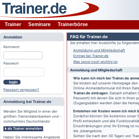
Trainer
Seminare
Trainerbörse
FAQ für Trainer.de
Anmelden
Sie erhalten hier Auskünfte zu folgend
Kennwort
Anmeldung und Mitgliedschaft
Eintrag bei Trainer.de
Was sonst noch wichtig ist
Passwort
Anmeldung und Mitgliedschaft
Wie kann ich mich bei Trainer.de anm
login
Sie klicken auf unserer Homepage den
Online-Anmeldeformular mit Ihren Date
Passwort vergessen?
Trainer.de eintragen
. Danach erhalten
Passwort) mit denen Sie sich in Ihren
Anmeldung bei Trainer.de
(Zugangsdaten werden über die Home
Entstehen mir Kosten wenn ich mich be
Werden Sie Mitglied in einer der
Zunächst können Sie kostenlos unser S
größten Trainerdatenbanken und -
Profil entwickeln und alle Funktionali
communities Deutschlands!
Einschränkungen sind: Ihr Eintrag ist 
als Trainer anmelden
die Jobangebote.
Sollten Sie nach den 30 Tagen von Trai
Haben Sie interessante Angebote