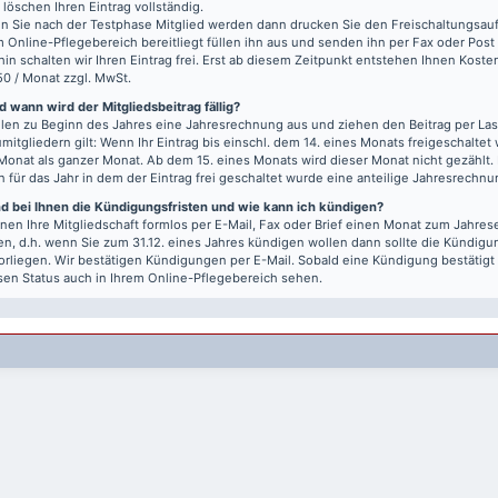
r löschen Ihren Eintrag vollständig.
 Sie nach der Testphase Mitglied werden dann drucken Sie den Freischaltungsauft
m Online-Pflegebereich bereitliegt füllen ihn aus und senden ihn per Fax oder Post
hin schalten wir Ihren Eintrag frei. Erst ab diesem Zeitpunkt entstehen Ihnen Kost
50 / Monat zzgl. MwSt.
 wann wird der Mitgliedsbeitrag fällig?
llen zu Beginn des Jahres eine Jahresrechnung aus und ziehen den Beitrag per Last
mitgliedern gilt: Wenn Ihr Eintrag bis einschl. dem 14. eines Monats freigeschaltet w
Monat als ganzer Monat. Ab dem 15. eines Monats wird dieser Monat nicht gezählt.
n für das Jahr in dem der Eintrag frei geschaltet wurde eine anteilige Jahresrechnu
nd bei Ihnen die Kündigungsfristen und wie kann ich kündigen?
nen Ihre Mitgliedschaft formlos per E-Mail, Fax oder Brief einen Monat zum Jahre
n, d.h. wenn Sie zum 31.12. eines Jahres kündigen wollen dann sollte die Kündigu
vorliegen. Wir bestätigen Kündigungen per E-Mail. Sobald eine Kündigung bestätigt
sen Status auch in Ihrem Online-Pflegebereich sehen.