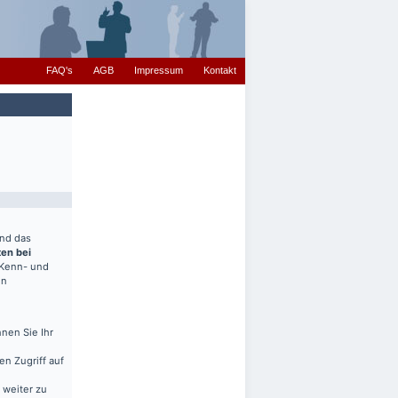
FAQ's
AGB
Impressum
Kontakt
end das
ten bei
(Kenn- und
en
nen Sie Ihr
en Zugriff auf
 weiter zu