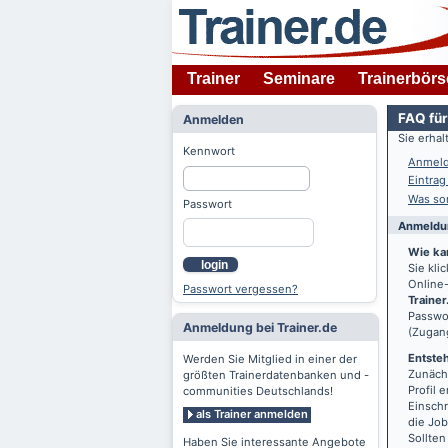
Trainer
Seminare
Trainerbörs
FAQ für
Anmelden
Sie erha
Kennwort
Anmeld
Eintrag
Was son
Passwort
Anmeldun
Wie ka
login
Sie kl
Online-
Passwort vergessen?
Trainer
Passwor
Anmeldung bei Trainer.de
(Zugan
Entsteh
Werden Sie Mitglied in einer der
Zunächs
größten Trainerdatenbanken und -
Profil 
communities Deutschlands!
Einschr
als Trainer anmelden
die Jo
Sollten
Haben Sie interessante Angebote