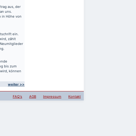
rag aus, der
 an uns.
en in Höhe von
schrift ein.
ird, zählt
 Neumitglieder
ng.
sende
ng bis zum
 wird, können
weiter >>
FAQ's
AGB
Impressum
Kontakt