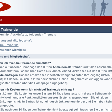
e
 Trainer.de
lten hier Auskünfte zu folgenden Themen:
ung und Mitgliedschaft
 bei Trainer.de
st noch wichtig ist
g und Mitgliedschaft
nn ich mich bei Trainer.de anmelden?
icken auf unserer Homepage den Button
Anmelden als Trainer
und füllen anschließ
Anmeldeformular mit Ihren Daten aus. Abschließend klicken Sie auf den Button
Da
.de eintragen
. Danach erhalten Sie innerhalb weniger Minuten Ihre Zugangsdaten 
t) mit denen Sie sich in Ihren persönlichen Online-Pflegebereich einloggen könn
gsdaten werden über die Homepage eingegeben).
en mir Kosten wenn ich mich bei Trainer.de eintrage?
t können Sie kostenlos unser System 30 Tage lang testen. In diesem Zeitraum kön
entwickeln und alle Funktionalitäten unseres Systems ausprobieren. Die einzigen
änkungen sind: Ihr Eintrag ist nur eingeschränkt recherchierbar und Sie haben kein
bangebote.
 Sie nach den 30 Tagen von Trainer.de nicht überzeugt sein brauchen Sie gar nichts