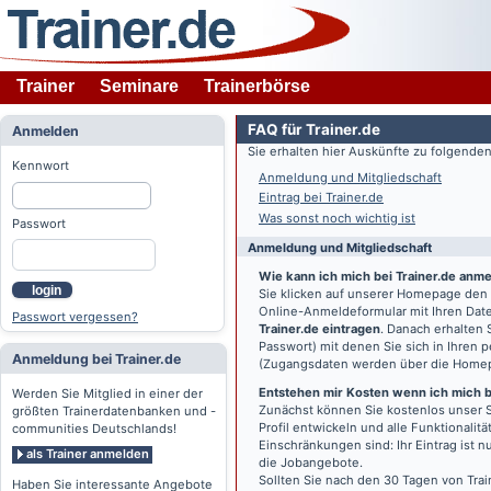
Trainer
Seminare
Trainerbörse
FAQ für Trainer.de
Anmelden
Sie erhalten hier Auskünfte zu folgend
Kennwort
Anmeldung und Mitgliedschaft
Eintrag bei Trainer.de
Was sonst noch wichtig ist
Passwort
Anmeldung und Mitgliedschaft
Wie kann ich mich bei Trainer.de anm
login
Sie klicken auf unserer Homepage den
Online-Anmeldeformular mit Ihren Date
Passwort vergessen?
Trainer.de eintragen
. Danach erhalten
Passwort) mit denen Sie sich in Ihren
Anmeldung bei Trainer.de
(Zugangsdaten werden über die Home
Entstehen mir Kosten wenn ich mich be
Werden Sie Mitglied in einer der
Zunächst können Sie kostenlos unser S
größten Trainerdatenbanken und -
Profil entwickeln und alle Funktionali
communities Deutschlands!
Einschränkungen sind: Ihr Eintrag ist 
als Trainer anmelden
die Jobangebote.
Sollten Sie nach den 30 Tagen von Trai
Haben Sie interessante Angebote