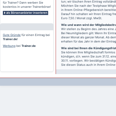
tun; wir löschen Ihren Eintrag vollständ
für Trainer? Dann werben Sie
Möchten Sie nach der Testphase Mitgli
kostenlos in unserer Trainerbörse!
in Ihrem Online-Pflegebereich bereitlie
als Börsenanbieter inserieren
Darauf hin schalten wir Ihren Eintrag f
Euro 7,50 / Monat zzgl. MwSt.
Wie und wann wird der Mitgliedsbeitrag
Wir stellen zu Beginn des Jahres eine 
Bei Neumitgliedern gilt: Wenn Ihr Eintra
Gute Gründe
für einen Eintrag bei
dieser Monat als ganzer Monat. Ab dem
Trainer.de
!
erhalten für das Jahr in dem der Eintra
Werbung
bei
Trainer.de
Wie sind bei Ihnen die Kündigungsfri
Sie können Ihre Mitgliedschaft formlos
kündigen, d.h. wenn Sie zum 31.12. ei
30.11. vorliegen. Wir bestätigen Kündi
Sie diesen Status auch in Ihrem Onlin