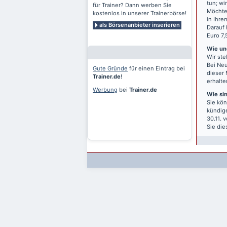
tun; wi
für Trainer? Dann werben Sie
Möchten
kostenlos in unserer Trainerbörse!
in Ihre
als Börsenanbieter inserieren
Darauf 
Euro 7,
Wie und
Wir ste
Bei Neu
Gute Gründe
für einen Eintrag bei
dieser 
Trainer.de
!
erhalte
Werbung
bei
Trainer.de
Wie si
Sie kön
kündige
30.11. 
Sie die