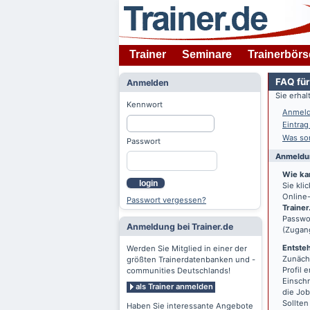
Trainer
Seminare
Trainerbörs
FAQ für
Anmelden
Sie erha
Kennwort
Anmeld
Eintrag
Was son
Passwort
Anmeldun
Wie ka
login
Sie kl
Online-
Passwort vergessen?
Trainer
Passwor
Anmeldung bei Trainer.de
(Zugan
Entsteh
Werden Sie Mitglied in einer der
Zunächs
größten Trainerdatenbanken und -
Profil 
communities Deutschlands!
Einschr
als Trainer anmelden
die Jo
Sollten
Haben Sie interessante Angebote