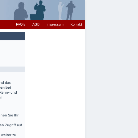
FAQ's
AGB
Impressum
Kontakt
end das
ten bei
(Kenn- und
en
nen Sie Ihr
en Zugriff auf
 weiter zu