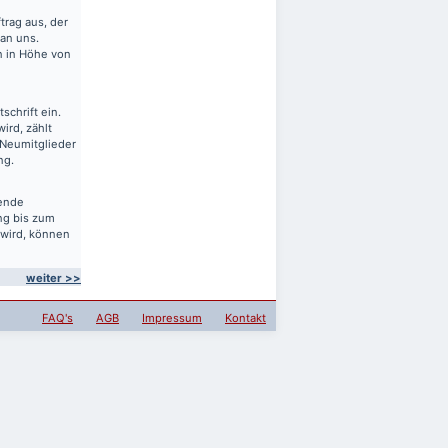
rag aus, der
 an uns.
en in Höhe von
schrift ein.
ird, zählt
 Neumitglieder
ng.
sende
ng bis zum
 wird, können
weiter >>
FAQ's
AGB
Impressum
Kontakt