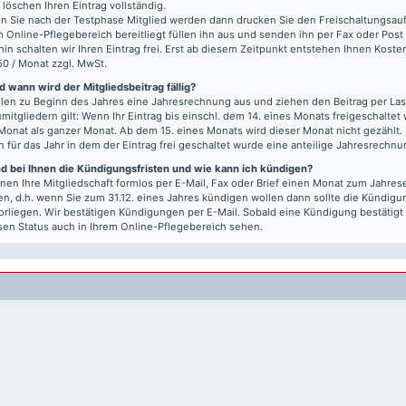
r löschen Ihren Eintrag vollständig.
 Sie nach der Testphase Mitglied werden dann drucken Sie den Freischaltungsauft
m Online-Pflegebereich bereitliegt füllen ihn aus und senden ihn per Fax oder Post
hin schalten wir Ihren Eintrag frei. Erst ab diesem Zeitpunkt entstehen Ihnen Kost
50 / Monat zzgl. MwSt.
 wann wird der Mitgliedsbeitrag fällig?
llen zu Beginn des Jahres eine Jahresrechnung aus und ziehen den Beitrag per Last
mitgliedern gilt: Wenn Ihr Eintrag bis einschl. dem 14. eines Monats freigeschaltet w
Monat als ganzer Monat. Ab dem 15. eines Monats wird dieser Monat nicht gezählt.
n für das Jahr in dem der Eintrag frei geschaltet wurde eine anteilige Jahresrechnu
nd bei Ihnen die Kündigungsfristen und wie kann ich kündigen?
nen Ihre Mitgliedschaft formlos per E-Mail, Fax oder Brief einen Monat zum Jahre
n, d.h. wenn Sie zum 31.12. eines Jahres kündigen wollen dann sollte die Kündigu
vorliegen. Wir bestätigen Kündigungen per E-Mail. Sobald eine Kündigung bestätigt
sen Status auch in Ihrem Online-Pflegebereich sehen.