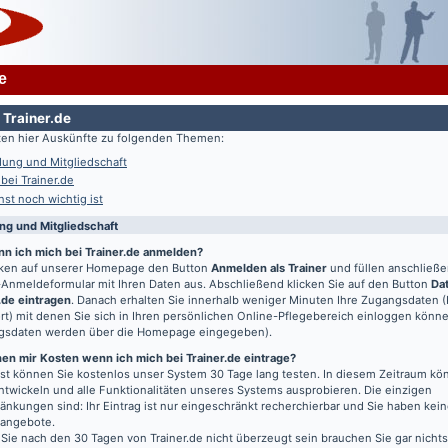
e
 Trainer.de
lten hier Auskünfte zu folgenden Themen:
ung und Mitgliedschaft
 bei Trainer.de
st noch wichtig ist
g und Mitgliedschaft
nn ich mich bei Trainer.de anmelden?
icken auf unserer Homepage den Button
Anmelden als Trainer
und füllen anschließ
Anmeldeformular mit Ihren Daten aus. Abschließend klicken Sie auf den Button
Da
.de eintragen
. Danach erhalten Sie innerhalb weniger Minuten Ihre Zugangsdaten 
t) mit denen Sie sich in Ihren persönlichen Online-Pflegebereich einloggen könn
gsdaten werden über die Homepage eingegeben).
en mir Kosten wenn ich mich bei Trainer.de eintrage?
t können Sie kostenlos unser System 30 Tage lang testen. In diesem Zeitraum kön
entwickeln und alle Funktionalitäten unseres Systems ausprobieren. Die einzigen
änkungen sind: Ihr Eintrag ist nur eingeschränkt recherchierbar und Sie haben kein
bangebote.
 Sie nach den 30 Tagen von Trainer.de nicht überzeugt sein brauchen Sie gar nichts