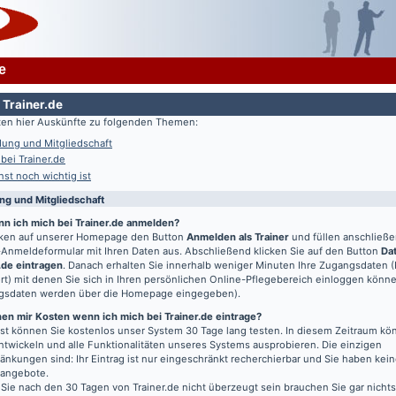
e
 Trainer.de
lten hier Auskünfte zu folgenden Themen:
ung und Mitgliedschaft
 bei Trainer.de
st noch wichtig ist
g und Mitgliedschaft
nn ich mich bei Trainer.de anmelden?
icken auf unserer Homepage den Button
Anmelden als Trainer
und füllen anschließ
Anmeldeformular mit Ihren Daten aus. Abschließend klicken Sie auf den Button
Da
.de eintragen
. Danach erhalten Sie innerhalb weniger Minuten Ihre Zugangsdaten 
t) mit denen Sie sich in Ihren persönlichen Online-Pflegebereich einloggen könn
gsdaten werden über die Homepage eingegeben).
en mir Kosten wenn ich mich bei Trainer.de eintrage?
t können Sie kostenlos unser System 30 Tage lang testen. In diesem Zeitraum kön
entwickeln und alle Funktionalitäten unseres Systems ausprobieren. Die einzigen
änkungen sind: Ihr Eintrag ist nur eingeschränkt recherchierbar und Sie haben kein
bangebote.
 Sie nach den 30 Tagen von Trainer.de nicht überzeugt sein brauchen Sie gar nichts