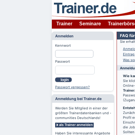
Trainer
Seminare
Trainerbörs
FAQ für
Anmelden
Sie erha
Kennwort
Anmeld
Eintrag
Was son
Passwort
Anmeldun
Wie ka
login
Sie kl
Online-
Passwort vergessen?
Trainer
Passwor
Anmeldung bei Trainer.de
(Zugan
Entsteh
Werden Sie Mitglied in einer der
Zunächs
größten Trainerdatenbanken und -
Profil 
communities Deutschlands!
Einschr
als Trainer anmelden
die Jo
Sollten
Haben Sie interessante Angebote