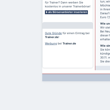
tun; wi
für Trainer? Dann werben Sie
Möchten
kostenlos in unserer Trainerbörse!
in Ihre
als Börsenanbieter inserieren
Darauf 
Euro 7,
Wie und
Wir ste
Bei Neu
Gute Gründe
für einen Eintrag bei
dieser 
Trainer.de
!
erhalte
Werbung
bei
Trainer.de
Wie si
Sie kön
kündige
30.11. 
Sie die