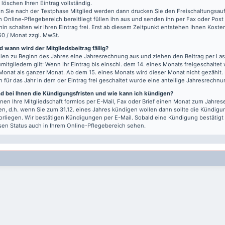
r löschen Ihren Eintrag vollständig.
 Sie nach der Testphase Mitglied werden dann drucken Sie den Freischaltungsauft
m Online-Pflegebereich bereitliegt füllen ihn aus und senden ihn per Fax oder Post
hin schalten wir Ihren Eintrag frei. Erst ab diesem Zeitpunkt entstehen Ihnen Kost
50 / Monat zzgl. MwSt.
 wann wird der Mitgliedsbeitrag fällig?
llen zu Beginn des Jahres eine Jahresrechnung aus und ziehen den Beitrag per Last
mitgliedern gilt: Wenn Ihr Eintrag bis einschl. dem 14. eines Monats freigeschaltet w
Monat als ganzer Monat. Ab dem 15. eines Monats wird dieser Monat nicht gezählt.
n für das Jahr in dem der Eintrag frei geschaltet wurde eine anteilige Jahresrechnu
nd bei Ihnen die Kündigungsfristen und wie kann ich kündigen?
nen Ihre Mitgliedschaft formlos per E-Mail, Fax oder Brief einen Monat zum Jahre
n, d.h. wenn Sie zum 31.12. eines Jahres kündigen wollen dann sollte die Kündigu
vorliegen. Wir bestätigen Kündigungen per E-Mail. Sobald eine Kündigung bestätigt
sen Status auch in Ihrem Online-Pflegebereich sehen.