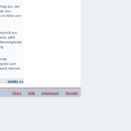
rag aus, der
 an uns.
en in Höhe von
schrift ein.
ird, zählt
 Neumitglieder
ng.
sende
ng bis zum
 wird, können
weiter >>
FAQ's
AGB
Impressum
Kontakt