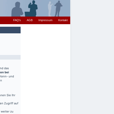
FAQ's
AGB
Impressum
Kontakt
end das
ten bei
(Kenn- und
en
nen Sie Ihr
en Zugriff auf
 weiter zu