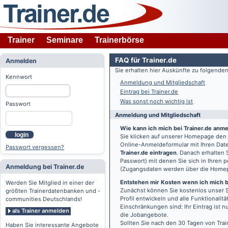
Trainer
Seminare
Trainerbörse
FAQ für Trainer.de
Anmelden
Sie erhalten hier Auskünfte zu folgend
Kennwort
Anmeldung und Mitgliedschaft
Eintrag bei Trainer.de
Was sonst noch wichtig ist
Passwort
Anmeldung und Mitgliedschaft
Wie kann ich mich bei Trainer.de anm
login
Sie klicken auf unserer Homepage den
Online-Anmeldeformular mit Ihren Date
Passwort vergessen?
Trainer.de eintragen
. Danach erhalten
Passwort) mit denen Sie sich in Ihren
Anmeldung bei Trainer.de
(Zugangsdaten werden über die Home
Entstehen mir Kosten wenn ich mich be
Werden Sie Mitglied in einer der
Zunächst können Sie kostenlos unser S
größten Trainerdatenbanken und -
Profil entwickeln und alle Funktionali
communities Deutschlands!
Einschränkungen sind: Ihr Eintrag ist 
als Trainer anmelden
die Jobangebote.
Sollten Sie nach den 30 Tagen von Trai
Haben Sie interessante Angebote