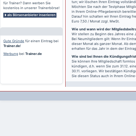
tun; wir löschen Ihren Eintrag vollständ
für Trainer? Dann werben Sie
Möchten Sie nach der Testphase Mitgli
kostenlos in unserer Trainerbörse!
in Ihrem Online-Pflegebereich bereitlie
als Börsenanbieter inserieren
Darauf hin schalten wir Ihren Eintrag f
Euro 7,50 / Monat zzgl. MwSt.
Wie und wann wird der Mitgliedsbeitrag
Wir stellen zu Beginn des Jahres eine 
Bei Neumitgliedern gilt: Wenn Ihr Eintra
Gute Gründe
für einen Eintrag bei
dieser Monat als ganzer Monat. Ab dem
Trainer.de
!
erhalten für das Jahr in dem der Eintra
Werbung
bei
Trainer.de
Wie sind bei Ihnen die Kündigungsfri
Sie können Ihre Mitgliedschaft formlos
kündigen, d.h. wenn Sie zum 31.12. ei
30.11. vorliegen. Wir bestätigen Kündi
Sie diesen Status auch in Ihrem Onlin