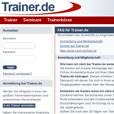
Trainer
Seminare
Trainerbörse
FAQ für Trainer.de
Anmelden
Sie erhalten hier Auskünfte zu folgend
Kennwort
Anmeldung und Mitgliedschaft
Eintrag bei Trainer.de
Was sonst noch wichtig ist
Passwort
Anmeldung und Mitgliedschaft
Wie kann ich mich bei Trainer.de anm
login
Sie klicken auf unserer Homepage den
Online-Anmeldeformular mit Ihren Date
Passwort vergessen?
Trainer.de eintragen
. Danach erhalten
Passwort) mit denen Sie sich in Ihren
Anmeldung bei Trainer.de
(Zugangsdaten werden über die Home
Entstehen mir Kosten wenn ich mich be
Werden Sie Mitglied in einer der
Zunächst können Sie kostenlos unser S
größten Trainerdatenbanken und -
Profil entwickeln und alle Funktionali
communities Deutschlands!
Einschränkungen sind: Ihr Eintrag ist 
als Trainer anmelden
die Jobangebote.
Sollten Sie nach den 30 Tagen von Trai
Haben Sie interessante Angebote