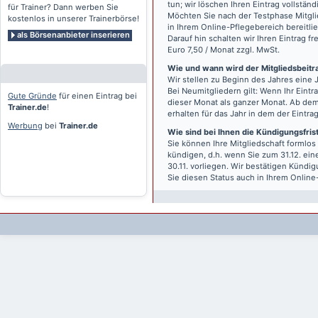
tun; wir löschen Ihren Eintrag vollständ
für Trainer? Dann werben Sie
Möchten Sie nach der Testphase Mitgli
kostenlos in unserer Trainerbörse!
in Ihrem Online-Pflegebereich bereitlie
als Börsenanbieter inserieren
Darauf hin schalten wir Ihren Eintrag f
Euro 7,50 / Monat zzgl. MwSt.
Wie und wann wird der Mitgliedsbeitrag
Wir stellen zu Beginn des Jahres eine 
Bei Neumitgliedern gilt: Wenn Ihr Eintra
Gute Gründe
für einen Eintrag bei
dieser Monat als ganzer Monat. Ab dem
Trainer.de
!
erhalten für das Jahr in dem der Eintra
Werbung
bei
Trainer.de
Wie sind bei Ihnen die Kündigungsfri
Sie können Ihre Mitgliedschaft formlos
kündigen, d.h. wenn Sie zum 31.12. ei
30.11. vorliegen. Wir bestätigen Kündi
Sie diesen Status auch in Ihrem Onlin