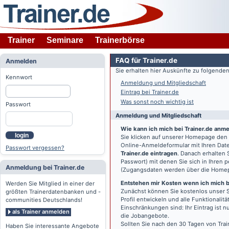
Trainer
Seminare
Trainerbörse
FAQ für Trainer.de
Anmelden
Sie erhalten hier Auskünfte zu folgend
Kennwort
Anmeldung und Mitgliedschaft
Eintrag bei Trainer.de
Was sonst noch wichtig ist
Passwort
Anmeldung und Mitgliedschaft
Wie kann ich mich bei Trainer.de anm
login
Sie klicken auf unserer Homepage den
Online-Anmeldeformular mit Ihren Date
Passwort vergessen?
Trainer.de eintragen
. Danach erhalten
Passwort) mit denen Sie sich in Ihren
Anmeldung bei Trainer.de
(Zugangsdaten werden über die Home
Entstehen mir Kosten wenn ich mich be
Werden Sie Mitglied in einer der
Zunächst können Sie kostenlos unser S
größten Trainerdatenbanken und -
Profil entwickeln und alle Funktionali
communities Deutschlands!
Einschränkungen sind: Ihr Eintrag ist 
als Trainer anmelden
die Jobangebote.
Sollten Sie nach den 30 Tagen von Trai
Haben Sie interessante Angebote