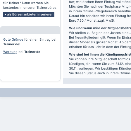
tun; wir löschen Ihren Eintrag vollständ
für Trainer? Dann werben Sie
Möchten Sie nach der Testphase Mitgli
kostenlos in unserer Trainerbörse!
in Ihrem Online-Pflegebereich bereitlie
als Börsenanbieter inserieren
Darauf hin schalten wir Ihren Eintrag f
Euro 7,50 / Monat zzgl. MwSt.
Wie und wann wird der Mitgliedsbeitrag
Wir stellen zu Beginn des Jahres eine 
Bei Neumitgliedern gilt: Wenn Ihr Eintra
Gute Gründe
für einen Eintrag bei
dieser Monat als ganzer Monat. Ab dem
Trainer.de
!
erhalten für das Jahr in dem der Eintra
Werbung
bei
Trainer.de
Wie sind bei Ihnen die Kündigungsfri
Sie können Ihre Mitgliedschaft formlos
kündigen, d.h. wenn Sie zum 31.12. ei
30.11. vorliegen. Wir bestätigen Kündi
Sie diesen Status auch in Ihrem Onlin