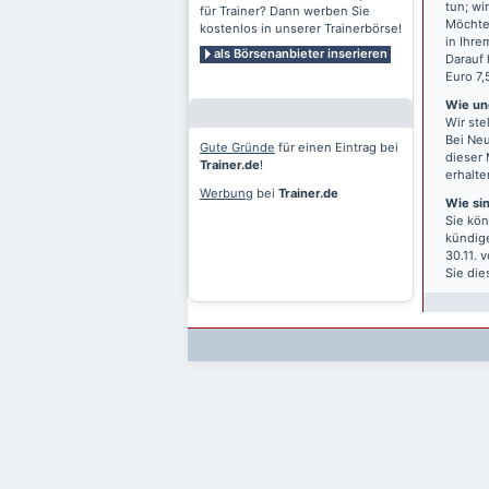
tun; wi
für Trainer? Dann werben Sie
Möchten
kostenlos in unserer Trainerbörse!
in Ihre
als Börsenanbieter inserieren
Darauf 
Euro 7,
Wie und
Wir ste
Bei Neu
Gute Gründe
für einen Eintrag bei
dieser 
Trainer.de
!
erhalte
Werbung
bei
Trainer.de
Wie si
Sie kön
kündige
30.11. 
Sie die