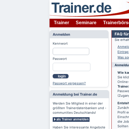
Trainer
Seminare
Trainerbörs
FAQ für
Anmelden
Sie erha
Kennwort
Anmeld
Eintrag
Was son
Passwort
Anmeldun
Wie ka
login
Sie kl
Online-
Passwort vergessen?
Trainer
Passwor
Anmeldung bei Trainer.de
(Zugan
Entsteh
Werden Sie Mitglied in einer der
Zunächs
größten Trainerdatenbanken und -
Profil 
communities Deutschlands!
Einschr
als Trainer anmelden
die Jo
Sollten
Haben Sie interessante Angebote