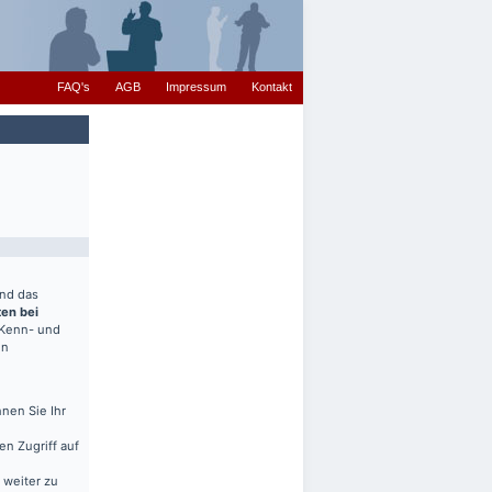
FAQ's
AGB
Impressum
Kontakt
end das
ten bei
(Kenn- und
en
nen Sie Ihr
en Zugriff auf
 weiter zu