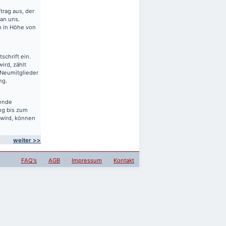
rag aus, der
 an uns.
en in Höhe von
schrift ein.
ird, zählt
 Neumitglieder
ng.
sende
ng bis zum
 wird, können
weiter >>
FAQ's
AGB
Impressum
Kontakt