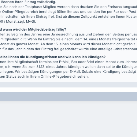
r löschen Ihren Eintrag vollständig.
 Sie nach der Testphase Mitglied werden dann drucken Sie den Freischaltungsauft
m Online-Pflegebereich bereitliegt füllen ihn aus und senden ihn per Fax oder Post
hin schalten wir Ihren Eintrag frei. Erst ab diesem Zeitpunkt entstehen Ihnen Kost
50 / Monat zzgl. MwSt.
 wann wird der Mitgliedsbeitrag fällig?
llen zu Beginn des Jahres eine Jahresrechnung aus und ziehen den Beitrag per Last
mitgliedern gilt: Wenn Ihr Eintrag bis einschl. dem 14. eines Monats freigeschaltet w
Monat als ganzer Monat. Ab dem 15. eines Monats wird dieser Monat nicht gezählt.
n für das Jahr in dem der Eintrag frei geschaltet wurde eine anteilige Jahresrechnu
nd bei Ihnen die Kündigungsfristen und wie kann ich kündigen?
nen Ihre Mitgliedschaft formlos per E-Mail, Fax oder Brief einen Monat zum Jahre
n, d.h. wenn Sie zum 31.12. eines Jahres kündigen wollen dann sollte die Kündigu
vorliegen. Wir bestätigen Kündigungen per E-Mail. Sobald eine Kündigung bestätigt
sen Status auch in Ihrem Online-Pflegebereich sehen.