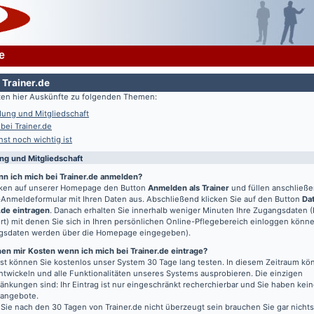
e
 Trainer.de
lten hier Auskünfte zu folgenden Themen:
ung und Mitgliedschaft
 bei Trainer.de
st noch wichtig ist
g und Mitgliedschaft
nn ich mich bei Trainer.de anmelden?
icken auf unserer Homepage den Button
Anmelden als Trainer
und füllen anschließ
Anmeldeformular mit Ihren Daten aus. Abschließend klicken Sie auf den Button
Da
.de eintragen
. Danach erhalten Sie innerhalb weniger Minuten Ihre Zugangsdaten 
t) mit denen Sie sich in Ihren persönlichen Online-Pflegebereich einloggen könn
gsdaten werden über die Homepage eingegeben).
en mir Kosten wenn ich mich bei Trainer.de eintrage?
t können Sie kostenlos unser System 30 Tage lang testen. In diesem Zeitraum kön
entwickeln und alle Funktionalitäten unseres Systems ausprobieren. Die einzigen
änkungen sind: Ihr Eintrag ist nur eingeschränkt recherchierbar und Sie haben kein
bangebote.
 Sie nach den 30 Tagen von Trainer.de nicht überzeugt sein brauchen Sie gar nichts