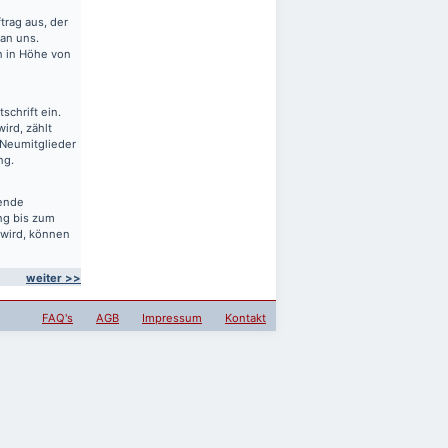
rag aus, der
 an uns.
en in Höhe von
schrift ein.
ird, zählt
 Neumitglieder
ng.
sende
ng bis zum
 wird, können
weiter >>
FAQ's
AGB
Impressum
Kontakt