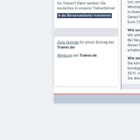
tun; wi
für Trainer? Dann werben Sie
Möchten
kostenlos in unserer Trainerbörse!
in Ihre
als Börsenanbieter inserieren
Darauf 
Euro 7,
Wie und
Wir ste
Bei Neu
Gute Gründe
für einen Eintrag bei
dieser 
Trainer.de
!
erhalte
Werbung
bei
Trainer.de
Wie si
Sie kön
kündige
30.11. 
Sie die