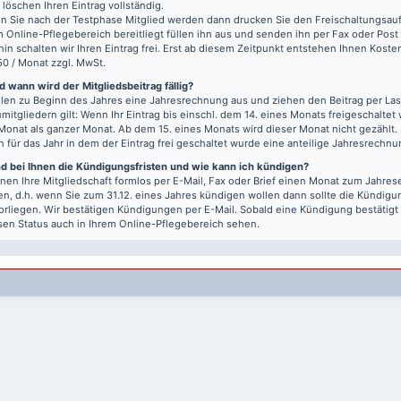
r löschen Ihren Eintrag vollständig.
 Sie nach der Testphase Mitglied werden dann drucken Sie den Freischaltungsauft
m Online-Pflegebereich bereitliegt füllen ihn aus und senden ihn per Fax oder Post
hin schalten wir Ihren Eintrag frei. Erst ab diesem Zeitpunkt entstehen Ihnen Kost
50 / Monat zzgl. MwSt.
 wann wird der Mitgliedsbeitrag fällig?
llen zu Beginn des Jahres eine Jahresrechnung aus und ziehen den Beitrag per Last
mitgliedern gilt: Wenn Ihr Eintrag bis einschl. dem 14. eines Monats freigeschaltet w
Monat als ganzer Monat. Ab dem 15. eines Monats wird dieser Monat nicht gezählt.
n für das Jahr in dem der Eintrag frei geschaltet wurde eine anteilige Jahresrechnu
nd bei Ihnen die Kündigungsfristen und wie kann ich kündigen?
nen Ihre Mitgliedschaft formlos per E-Mail, Fax oder Brief einen Monat zum Jahre
n, d.h. wenn Sie zum 31.12. eines Jahres kündigen wollen dann sollte die Kündigu
vorliegen. Wir bestätigen Kündigungen per E-Mail. Sobald eine Kündigung bestätigt
sen Status auch in Ihrem Online-Pflegebereich sehen.