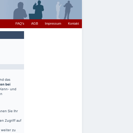
FAQ's
AGB
Impressum
Kontakt
end das
ten bei
(Kenn- und
en
nen Sie Ihr
en Zugriff auf
 weiter zu