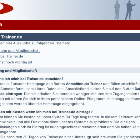
e
 Trainer.de
lten hier Auskünfte zu folgenden Themen:
ung und Mitgliedschaft
 bei Trainer.de
st noch wichtig ist
g und Mitgliedschaft
nn ich mich bei Trainer.de anmelden?
icken auf unserer Homepage den Button
Anmelden als Trainer
und füllen anschließ
Anmeldeformular mit Ihren Daten aus. Abschließend klicken Sie auf den Button
Da
.de eintragen
. Danach erhalten Sie innerhalb weniger Minuten Ihre Zugangsdaten 
t) mit denen Sie sich in Ihren persönlichen Online-Pflegebereich einloggen könn
gsdaten werden über die Homepage eingegeben).
en mir Kosten wenn ich mich bei Trainer.de eintrage?
t können Sie kostenlos unser System 30 Tage lang testen. In diesem Zeitraum kön
entwickeln und alle Funktionalitäten unseres Systems ausprobieren. Die einzigen
änkungen sind: Ihr Eintrag ist nur eingeschränkt recherchierbar und Sie haben kein
bangebote.
 Sie nach den 30 Tagen von Trainer.de nicht überzeugt sein brauchen Sie gar nichts