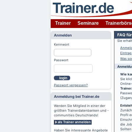
Trainer
Seminare
Trainerbörs
FAQ für
Anmelden
Sie erha
Kennwort
Anmeld
Eintrag
Was son
Passwort
Anmeldun
Wie ka
login
Sie kl
Online-
Passwort vergessen?
Trainer
Passwor
Anmeldung bei Trainer.de
(Zugan
Entsteh
Werden Sie Mitglied in einer der
Zunächs
größten Trainerdatenbanken und -
Profil 
communities Deutschlands!
Einschr
als Trainer anmelden
die Jo
Sollten
Haben Sie interessante Angebote