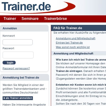
Trainer
Seminare
Trainerbörse
FAQ für Trainer.de
Anmelden
Sie erhalten hier Auskünfte zu folgend
Kennwort
Anmeldung und Mitgliedschaft
Eintrag bei Trainer.de
Was sonst noch wichtig ist
Passwort
Anmeldung und Mitgliedschaft
Wie kann ich mich bei Trainer.de anm
login
Sie klicken auf unserer Homepage den
Online-Anmeldeformular mit Ihren Date
Passwort vergessen?
Trainer.de eintragen
. Danach erhalten
Passwort) mit denen Sie sich in Ihren
Anmeldung bei Trainer.de
(Zugangsdaten werden über die Home
Entstehen mir Kosten wenn ich mich be
Werden Sie Mitglied in einer der
Zunächst können Sie kostenlos unser S
größten Trainerdatenbanken und -
Profil entwickeln und alle Funktionali
communities Deutschlands!
Einschränkungen sind: Ihr Eintrag ist 
als Trainer anmelden
die Jobangebote.
Sollten Sie nach den 30 Tagen von Trai
Haben Sie interessante Angebote