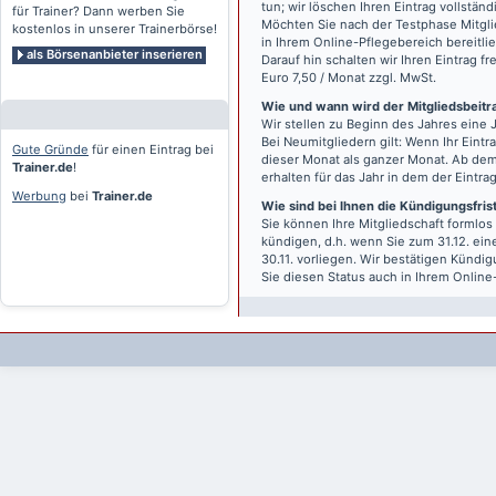
tun; wir löschen Ihren Eintrag vollständ
für Trainer? Dann werben Sie
Möchten Sie nach der Testphase Mitgli
kostenlos in unserer Trainerbörse!
in Ihrem Online-Pflegebereich bereitlie
als Börsenanbieter inserieren
Darauf hin schalten wir Ihren Eintrag f
Euro 7,50 / Monat zzgl. MwSt.
Wie und wann wird der Mitgliedsbeitrag
Wir stellen zu Beginn des Jahres eine 
Bei Neumitgliedern gilt: Wenn Ihr Eintra
Gute Gründe
für einen Eintrag bei
dieser Monat als ganzer Monat. Ab dem
Trainer.de
!
erhalten für das Jahr in dem der Eintra
Werbung
bei
Trainer.de
Wie sind bei Ihnen die Kündigungsfri
Sie können Ihre Mitgliedschaft formlos
kündigen, d.h. wenn Sie zum 31.12. ei
30.11. vorliegen. Wir bestätigen Kündi
Sie diesen Status auch in Ihrem Onlin