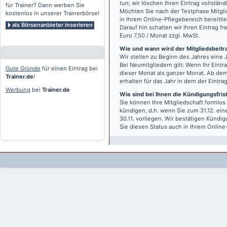
tun; wir löschen Ihren Eintrag vollständ
für Trainer? Dann werben Sie
Möchten Sie nach der Testphase Mitgli
kostenlos in unserer Trainerbörse!
in Ihrem Online-Pflegebereich bereitlie
als Börsenanbieter inserieren
Darauf hin schalten wir Ihren Eintrag f
Euro 7,50 / Monat zzgl. MwSt.
Wie und wann wird der Mitgliedsbeitrag
Wir stellen zu Beginn des Jahres eine 
Bei Neumitgliedern gilt: Wenn Ihr Eintra
Gute Gründe
für einen Eintrag bei
dieser Monat als ganzer Monat. Ab dem
Trainer.de
!
erhalten für das Jahr in dem der Eintra
Werbung
bei
Trainer.de
Wie sind bei Ihnen die Kündigungsfri
Sie können Ihre Mitgliedschaft formlos
kündigen, d.h. wenn Sie zum 31.12. ei
30.11. vorliegen. Wir bestätigen Kündi
Sie diesen Status auch in Ihrem Onlin