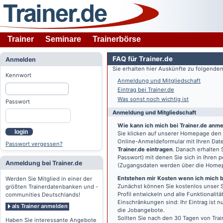
Trainer
Seminare
Trainerbörse
FAQ für Trainer.de
Anmelden
Sie erhalten hier Auskünfte zu folgend
Kennwort
Anmeldung und Mitgliedschaft
Eintrag bei Trainer.de
Was sonst noch wichtig ist
Passwort
Anmeldung und Mitgliedschaft
Wie kann ich mich bei Trainer.de anm
login
Sie klicken auf unserer Homepage den
Online-Anmeldeformular mit Ihren Date
Passwort vergessen?
Trainer.de eintragen
. Danach erhalten
Passwort) mit denen Sie sich in Ihren
Anmeldung bei Trainer.de
(Zugangsdaten werden über die Home
Entstehen mir Kosten wenn ich mich be
Werden Sie Mitglied in einer der
Zunächst können Sie kostenlos unser S
größten Trainerdatenbanken und -
Profil entwickeln und alle Funktionali
communities Deutschlands!
Einschränkungen sind: Ihr Eintrag ist 
als Trainer anmelden
die Jobangebote.
Sollten Sie nach den 30 Tagen von Trai
Haben Sie interessante Angebote