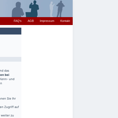
FAQ's
AGB
Impressum
Kontakt
end das
ten bei
(Kenn- und
en
nen Sie Ihr
en Zugriff auf
 weiter zu