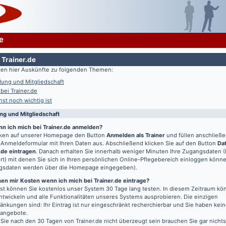
e
 Trainer.de
lten hier Auskünfte zu folgenden Themen:
ung und Mitgliedschaft
 bei Trainer.de
st noch wichtig ist
g und Mitgliedschaft
nn ich mich bei Trainer.de anmelden?
icken auf unserer Homepage den Button
Anmelden als Trainer
und füllen anschließ
Anmeldeformular mit Ihren Daten aus. Abschließend klicken Sie auf den Button
Da
.de eintragen
. Danach erhalten Sie innerhalb weniger Minuten Ihre Zugangsdaten 
t) mit denen Sie sich in Ihren persönlichen Online-Pflegebereich einloggen könn
gsdaten werden über die Homepage eingegeben).
en mir Kosten wenn ich mich bei Trainer.de eintrage?
t können Sie kostenlos unser System 30 Tage lang testen. In diesem Zeitraum kön
entwickeln und alle Funktionalitäten unseres Systems ausprobieren. Die einzigen
änkungen sind: Ihr Eintrag ist nur eingeschränkt recherchierbar und Sie haben kein
bangebote.
 Sie nach den 30 Tagen von Trainer.de nicht überzeugt sein brauchen Sie gar nichts