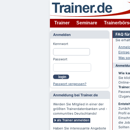
Trainer
Seminare
Trainerbörs
FAQ für
Anmelden
Sie erha
Kennwort
Anmeld
Eintrag
Was son
Passwort
Anmeldun
Wie ka
login
Sie kl
Online-
Passwort vergessen?
Trainer
Passwor
Anmeldung bei Trainer.de
(Zugan
Entsteh
Werden Sie Mitglied in einer der
Zunächs
größten Trainerdatenbanken und -
Profil 
communities Deutschlands!
Einschr
als Trainer anmelden
die Jo
Sollten
Haben Sie interessante Angebote