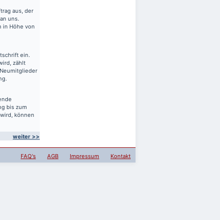
rag aus, der
 an uns.
en in Höhe von
schrift ein.
ird, zählt
 Neumitglieder
ng.
sende
ng bis zum
 wird, können
weiter >>
FAQ's
AGB
Impressum
Kontakt