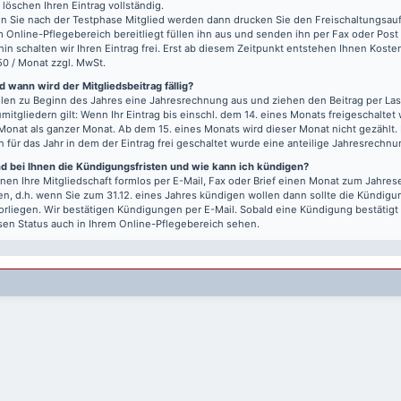
r löschen Ihren Eintrag vollständig.
 Sie nach der Testphase Mitglied werden dann drucken Sie den Freischaltungsauft
m Online-Pflegebereich bereitliegt füllen ihn aus und senden ihn per Fax oder Post
hin schalten wir Ihren Eintrag frei. Erst ab diesem Zeitpunkt entstehen Ihnen Kost
50 / Monat zzgl. MwSt.
 wann wird der Mitgliedsbeitrag fällig?
llen zu Beginn des Jahres eine Jahresrechnung aus und ziehen den Beitrag per Last
mitgliedern gilt: Wenn Ihr Eintrag bis einschl. dem 14. eines Monats freigeschaltet w
Monat als ganzer Monat. Ab dem 15. eines Monats wird dieser Monat nicht gezählt.
n für das Jahr in dem der Eintrag frei geschaltet wurde eine anteilige Jahresrechnu
nd bei Ihnen die Kündigungsfristen und wie kann ich kündigen?
nen Ihre Mitgliedschaft formlos per E-Mail, Fax oder Brief einen Monat zum Jahre
n, d.h. wenn Sie zum 31.12. eines Jahres kündigen wollen dann sollte die Kündigu
vorliegen. Wir bestätigen Kündigungen per E-Mail. Sobald eine Kündigung bestätigt
sen Status auch in Ihrem Online-Pflegebereich sehen.