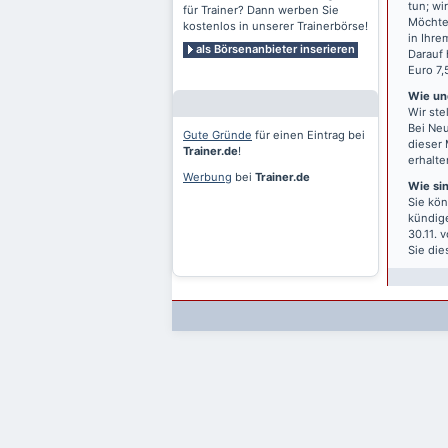
tun; wi
für Trainer? Dann werben Sie
Möchten
kostenlos in unserer Trainerbörse!
in Ihre
als Börsenanbieter inserieren
Darauf 
Euro 7,
Wie und
Wir ste
Bei Neu
Gute Gründe
für einen Eintrag bei
dieser 
Trainer.de
!
erhalte
Werbung
bei
Trainer.de
Wie si
Sie kön
kündige
30.11. 
Sie die