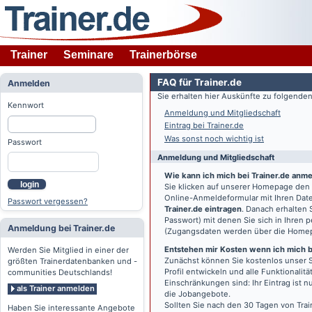
Trainer
Seminare
Trainerbörse
FAQ für Trainer.de
Anmelden
Sie erhalten hier Auskünfte zu folgend
Kennwort
Anmeldung und Mitgliedschaft
Eintrag bei Trainer.de
Was sonst noch wichtig ist
Passwort
Anmeldung und Mitgliedschaft
Wie kann ich mich bei Trainer.de anm
login
Sie klicken auf unserer Homepage den
Online-Anmeldeformular mit Ihren Date
Passwort vergessen?
Trainer.de eintragen
. Danach erhalten
Passwort) mit denen Sie sich in Ihren
Anmeldung bei Trainer.de
(Zugangsdaten werden über die Home
Entstehen mir Kosten wenn ich mich be
Werden Sie Mitglied in einer der
Zunächst können Sie kostenlos unser S
größten Trainerdatenbanken und -
Profil entwickeln und alle Funktionali
communities Deutschlands!
Einschränkungen sind: Ihr Eintrag ist 
als Trainer anmelden
die Jobangebote.
Sollten Sie nach den 30 Tagen von Trai
Haben Sie interessante Angebote