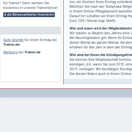
tun; wir löschen Ihren Eintrag vollständ
für Trainer? Dann werben Sie
Möchten Sie nach der Testphase Mitgli
kostenlos in unserer Trainerbörse!
in Ihrem Online-Pflegebereich bereitlie
als Börsenanbieter inserieren
Darauf hin schalten wir Ihren Eintrag f
Euro 7,50 / Monat zzgl. MwSt.
Wie und wann wird der Mitgliedsbeitrag
Wir stellen zu Beginn des Jahres eine 
Bei Neumitgliedern gilt: Wenn Ihr Eintra
Gute Gründe
für einen Eintrag bei
dieser Monat als ganzer Monat. Ab dem
Trainer.de
!
erhalten für das Jahr in dem der Eintra
Werbung
bei
Trainer.de
Wie sind bei Ihnen die Kündigungsfri
Sie können Ihre Mitgliedschaft formlos
kündigen, d.h. wenn Sie zum 31.12. ei
30.11. vorliegen. Wir bestätigen Kündi
Sie diesen Status auch in Ihrem Onlin