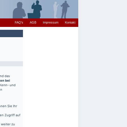
FAQ's
AGB
Impressum
Kontakt
end das
ten bei
(Kenn- und
en
nen Sie Ihr
en Zugriff auf
 weiter zu