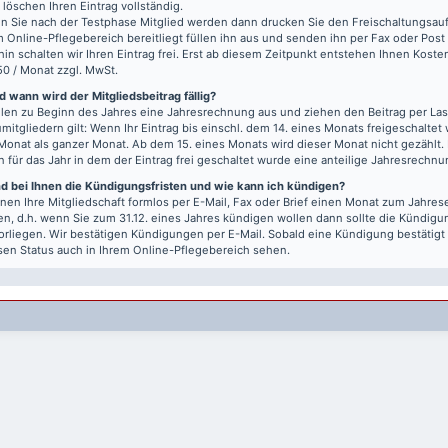
r löschen Ihren Eintrag vollständig.
 Sie nach der Testphase Mitglied werden dann drucken Sie den Freischaltungsauft
m Online-Pflegebereich bereitliegt füllen ihn aus und senden ihn per Fax oder Post
hin schalten wir Ihren Eintrag frei. Erst ab diesem Zeitpunkt entstehen Ihnen Kost
50 / Monat zzgl. MwSt.
 wann wird der Mitgliedsbeitrag fällig?
llen zu Beginn des Jahres eine Jahresrechnung aus und ziehen den Beitrag per Last
mitgliedern gilt: Wenn Ihr Eintrag bis einschl. dem 14. eines Monats freigeschaltet w
Monat als ganzer Monat. Ab dem 15. eines Monats wird dieser Monat nicht gezählt.
n für das Jahr in dem der Eintrag frei geschaltet wurde eine anteilige Jahresrechnu
nd bei Ihnen die Kündigungsfristen und wie kann ich kündigen?
nen Ihre Mitgliedschaft formlos per E-Mail, Fax oder Brief einen Monat zum Jahre
n, d.h. wenn Sie zum 31.12. eines Jahres kündigen wollen dann sollte die Kündigu
vorliegen. Wir bestätigen Kündigungen per E-Mail. Sobald eine Kündigung bestätigt
sen Status auch in Ihrem Online-Pflegebereich sehen.