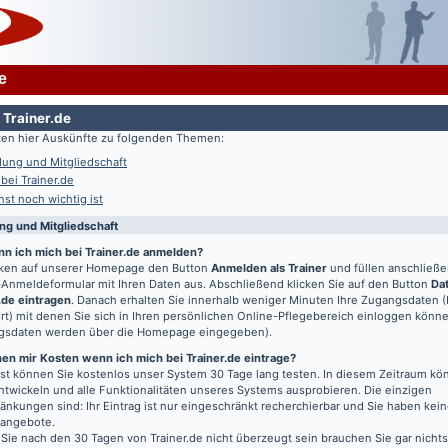
e
 Trainer.de
lten hier Auskünfte zu folgenden Themen:
ung und Mitgliedschaft
 bei Trainer.de
st noch wichtig ist
g und Mitgliedschaft
nn ich mich bei Trainer.de anmelden?
icken auf unserer Homepage den Button
Anmelden als Trainer
und füllen anschließ
Anmeldeformular mit Ihren Daten aus. Abschließend klicken Sie auf den Button
Da
.de eintragen
. Danach erhalten Sie innerhalb weniger Minuten Ihre Zugangsdaten 
t) mit denen Sie sich in Ihren persönlichen Online-Pflegebereich einloggen könn
gsdaten werden über die Homepage eingegeben).
en mir Kosten wenn ich mich bei Trainer.de eintrage?
t können Sie kostenlos unser System 30 Tage lang testen. In diesem Zeitraum kön
entwickeln und alle Funktionalitäten unseres Systems ausprobieren. Die einzigen
änkungen sind: Ihr Eintrag ist nur eingeschränkt recherchierbar und Sie haben kein
bangebote.
 Sie nach den 30 Tagen von Trainer.de nicht überzeugt sein brauchen Sie gar nichts