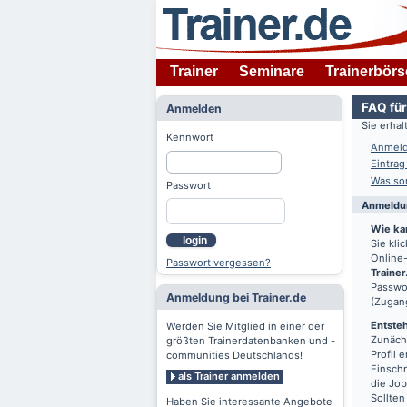
Trainer
Seminare
Trainerbörs
FAQ für
Anmelden
Sie erha
Kennwort
Anmeld
Eintrag
Was son
Passwort
Anmeldun
Wie ka
login
Sie kl
Online-
Passwort vergessen?
Trainer
Passwor
Anmeldung bei Trainer.de
(Zugan
Entsteh
Werden Sie Mitglied in einer der
Zunächs
größten Trainerdatenbanken und -
Profil 
communities Deutschlands!
Einschr
als Trainer anmelden
die Jo
Sollten
Haben Sie interessante Angebote