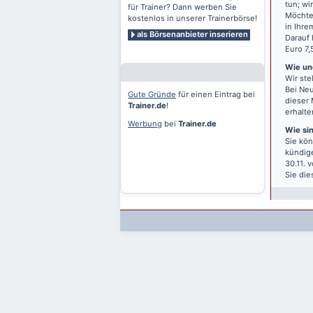
tun; wi
für Trainer? Dann werben Sie
Möchten
kostenlos in unserer Trainerbörse!
in Ihre
als Börsenanbieter inserieren
Darauf 
Euro 7,
Wie und
Wir ste
Bei Neu
Gute Gründe
für einen Eintrag bei
dieser 
Trainer.de
!
erhalte
Werbung
bei
Trainer.de
Wie si
Sie kön
kündige
30.11. 
Sie die