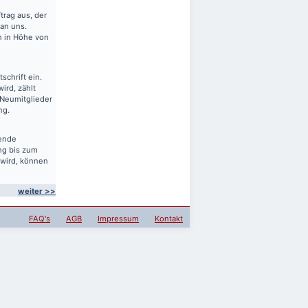
rag aus, der
 an uns.
en in Höhe von
schrift ein.
ird, zählt
 Neumitglieder
ng.
sende
ng bis zum
 wird, können
weiter >>
FAQ's
AGB
Impressum
Kontakt