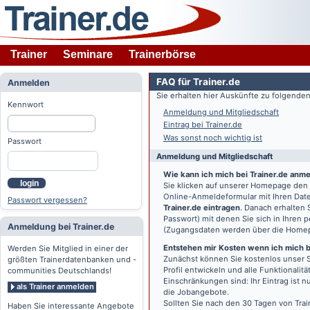
Trainer
Seminare
Trainerbörse
FAQ für Trainer.de
Anmelden
Sie erhalten hier Auskünfte zu folgend
Kennwort
Anmeldung und Mitgliedschaft
Eintrag bei Trainer.de
Was sonst noch wichtig ist
Passwort
Anmeldung und Mitgliedschaft
Wie kann ich mich bei Trainer.de anm
login
Sie klicken auf unserer Homepage den
Online-Anmeldeformular mit Ihren Date
Passwort vergessen?
Trainer.de eintragen
. Danach erhalten
Passwort) mit denen Sie sich in Ihren
Anmeldung bei Trainer.de
(Zugangsdaten werden über die Home
Entstehen mir Kosten wenn ich mich be
Werden Sie Mitglied in einer der
Zunächst können Sie kostenlos unser S
größten Trainerdatenbanken und -
Profil entwickeln und alle Funktionali
communities Deutschlands!
Einschränkungen sind: Ihr Eintrag ist 
als Trainer anmelden
die Jobangebote.
Sollten Sie nach den 30 Tagen von Trai
Haben Sie interessante Angebote