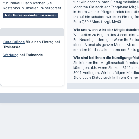
tun; wir löschen Ihren Eintrag vollständ
für Trainer? Dann werben Sie
Möchten Sie nach der Testphase Mitgli
kostenlos in unserer Trainerbörse!
in Ihrem Online-Pflegebereich bereitlie
als Börsenanbieter inserieren
Darauf hin schalten wir Ihren Eintrag f
Euro 7,50 / Monat zzgl. MwSt.
Wie und wann wird der Mitgliedsbeitrag
Wir stellen zu Beginn des Jahres eine 
Bei Neumitgliedern gilt: Wenn Ihr Eintra
Gute Gründe
für einen Eintrag bei
dieser Monat als ganzer Monat. Ab dem
Trainer.de
!
erhalten für das Jahr in dem der Eintra
Werbung
bei
Trainer.de
Wie sind bei Ihnen die Kündigungsfri
Sie können Ihre Mitgliedschaft formlos
kündigen, d.h. wenn Sie zum 31.12. ei
30.11. vorliegen. Wir bestätigen Kündi
Sie diesen Status auch in Ihrem Onlin