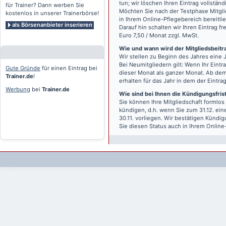
tun; wir löschen Ihren Eintrag vollständ
für Trainer? Dann werben Sie
Möchten Sie nach der Testphase Mitgli
kostenlos in unserer Trainerbörse!
in Ihrem Online-Pflegebereich bereitlie
als Börsenanbieter inserieren
Darauf hin schalten wir Ihren Eintrag f
Euro 7,50 / Monat zzgl. MwSt.
Wie und wann wird der Mitgliedsbeitrag
Wir stellen zu Beginn des Jahres eine 
Bei Neumitgliedern gilt: Wenn Ihr Eintra
Gute Gründe
für einen Eintrag bei
dieser Monat als ganzer Monat. Ab dem
Trainer.de
!
erhalten für das Jahr in dem der Eintra
Werbung
bei
Trainer.de
Wie sind bei Ihnen die Kündigungsfri
Sie können Ihre Mitgliedschaft formlos
kündigen, d.h. wenn Sie zum 31.12. ei
30.11. vorliegen. Wir bestätigen Kündi
Sie diesen Status auch in Ihrem Onlin