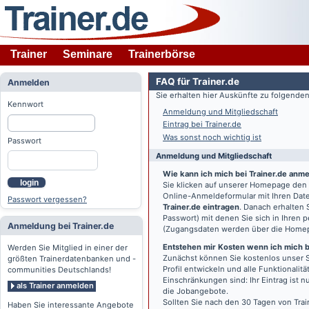
Trainer
Seminare
Trainerbörse
FAQ für Trainer.de
Anmelden
Sie erhalten hier Auskünfte zu folgend
Kennwort
Anmeldung und Mitgliedschaft
Eintrag bei Trainer.de
Was sonst noch wichtig ist
Passwort
Anmeldung und Mitgliedschaft
Wie kann ich mich bei Trainer.de anm
login
Sie klicken auf unserer Homepage den
Online-Anmeldeformular mit Ihren Date
Passwort vergessen?
Trainer.de eintragen
. Danach erhalten
Passwort) mit denen Sie sich in Ihren
Anmeldung bei Trainer.de
(Zugangsdaten werden über die Home
Entstehen mir Kosten wenn ich mich be
Werden Sie Mitglied in einer der
Zunächst können Sie kostenlos unser S
größten Trainerdatenbanken und -
Profil entwickeln und alle Funktionali
communities Deutschlands!
Einschränkungen sind: Ihr Eintrag ist 
als Trainer anmelden
die Jobangebote.
Sollten Sie nach den 30 Tagen von Trai
Haben Sie interessante Angebote