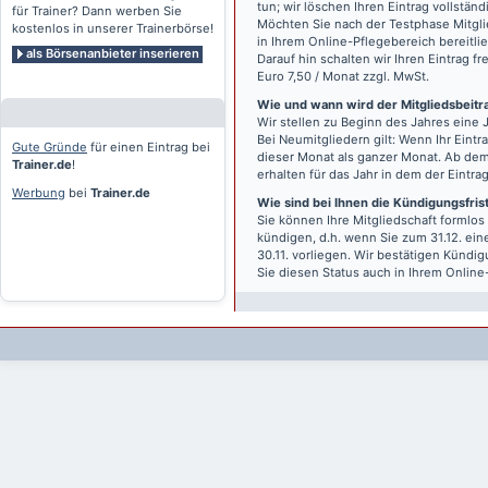
tun; wir löschen Ihren Eintrag vollständ
für Trainer? Dann werben Sie
Möchten Sie nach der Testphase Mitgli
kostenlos in unserer Trainerbörse!
in Ihrem Online-Pflegebereich bereitlie
als Börsenanbieter inserieren
Darauf hin schalten wir Ihren Eintrag f
Euro 7,50 / Monat zzgl. MwSt.
Wie und wann wird der Mitgliedsbeitrag
Wir stellen zu Beginn des Jahres eine 
Bei Neumitgliedern gilt: Wenn Ihr Eintra
Gute Gründe
für einen Eintrag bei
dieser Monat als ganzer Monat. Ab dem
Trainer.de
!
erhalten für das Jahr in dem der Eintra
Werbung
bei
Trainer.de
Wie sind bei Ihnen die Kündigungsfri
Sie können Ihre Mitgliedschaft formlos
kündigen, d.h. wenn Sie zum 31.12. ei
30.11. vorliegen. Wir bestätigen Kündi
Sie diesen Status auch in Ihrem Onlin