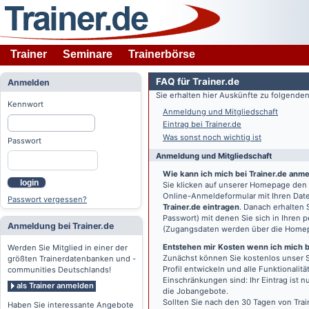
Trainer
Seminare
Trainerbörse
FAQ für Trainer.de
Anmelden
Sie erhalten hier Auskünfte zu folgend
Kennwort
Anmeldung und Mitgliedschaft
Eintrag bei Trainer.de
Was sonst noch wichtig ist
Passwort
Anmeldung und Mitgliedschaft
Wie kann ich mich bei Trainer.de anm
login
Sie klicken auf unserer Homepage den
Online-Anmeldeformular mit Ihren Date
Passwort vergessen?
Trainer.de eintragen
. Danach erhalten
Passwort) mit denen Sie sich in Ihren
Anmeldung bei Trainer.de
(Zugangsdaten werden über die Home
Entstehen mir Kosten wenn ich mich be
Werden Sie Mitglied in einer der
Zunächst können Sie kostenlos unser S
größten Trainerdatenbanken und -
Profil entwickeln und alle Funktionali
communities Deutschlands!
Einschränkungen sind: Ihr Eintrag ist 
als Trainer anmelden
die Jobangebote.
Sollten Sie nach den 30 Tagen von Trai
Haben Sie interessante Angebote