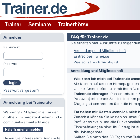
Trainer
Seminare
Trainerbörse
FAQ für Trainer.de
Anmelden
Sie erhalten hier Auskünfte zu folgend
Kennwort
Anmeldung und Mitgliedschaft
Eintrag bei Trainer.de
Was sonst noch wichtig ist
Passwort
Anmeldung und Mitgliedschaft
Wie kann ich mich bei Trainer.de anm
login
Sie klicken auf unserer Homepage den
Online-Anmeldeformular mit Ihren Date
Passwort vergessen?
Trainer.de eintragen
. Danach erhalten
Passwort) mit denen Sie sich in Ihren
Anmeldung bei Trainer.de
(Zugangsdaten werden über die Home
Entstehen mir Kosten wenn ich mich be
Werden Sie Mitglied in einer der
Zunächst können Sie kostenlos unser S
größten Trainerdatenbanken und -
Profil entwickeln und alle Funktionali
communities Deutschlands!
Einschränkungen sind: Ihr Eintrag ist 
als Trainer anmelden
die Jobangebote.
Sollten Sie nach den 30 Tagen von Trai
Haben Sie interessante Angebote