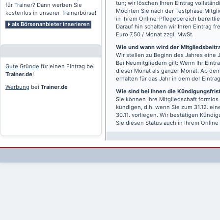
tun; wir löschen Ihren Eintrag vollständ
für Trainer? Dann werben Sie
Möchten Sie nach der Testphase Mitgli
kostenlos in unserer Trainerbörse!
in Ihrem Online-Pflegebereich bereitlie
als Börsenanbieter inserieren
Darauf hin schalten wir Ihren Eintrag f
Euro 7,50 / Monat zzgl. MwSt.
Wie und wann wird der Mitgliedsbeitrag
Wir stellen zu Beginn des Jahres eine 
Bei Neumitgliedern gilt: Wenn Ihr Eintra
Gute Gründe
für einen Eintrag bei
dieser Monat als ganzer Monat. Ab dem
Trainer.de
!
erhalten für das Jahr in dem der Eintra
Werbung
bei
Trainer.de
Wie sind bei Ihnen die Kündigungsfri
Sie können Ihre Mitgliedschaft formlos
kündigen, d.h. wenn Sie zum 31.12. ei
30.11. vorliegen. Wir bestätigen Kündi
Sie diesen Status auch in Ihrem Onlin