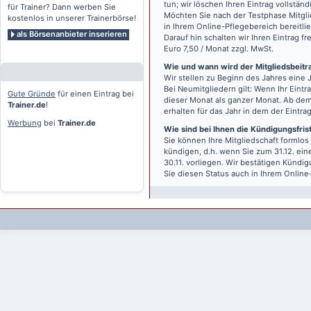
tun; wir löschen Ihren Eintrag vollständ
für Trainer? Dann werben Sie
Möchten Sie nach der Testphase Mitgli
kostenlos in unserer Trainerbörse!
in Ihrem Online-Pflegebereich bereitlie
als Börsenanbieter inserieren
Darauf hin schalten wir Ihren Eintrag f
Euro 7,50 / Monat zzgl. MwSt.
Wie und wann wird der Mitgliedsbeitrag
Wir stellen zu Beginn des Jahres eine 
Bei Neumitgliedern gilt: Wenn Ihr Eintra
Gute Gründe
für einen Eintrag bei
dieser Monat als ganzer Monat. Ab dem
Trainer.de
!
erhalten für das Jahr in dem der Eintra
Werbung
bei
Trainer.de
Wie sind bei Ihnen die Kündigungsfri
Sie können Ihre Mitgliedschaft formlos
kündigen, d.h. wenn Sie zum 31.12. ei
30.11. vorliegen. Wir bestätigen Kündi
Sie diesen Status auch in Ihrem Onlin