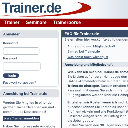
Trainer
Seminare
Trainerbörse
FAQ für Trainer.de
Anmelden
Sie erhalten hier Auskünfte zu folgend
Kennwort
Anmeldung und Mitgliedschaft
Eintrag bei Trainer.de
Was sonst noch wichtig ist
Passwort
Anmeldung und Mitgliedschaft
Wie kann ich mich bei Trainer.de anm
login
Sie klicken auf unserer Homepage den
Online-Anmeldeformular mit Ihren Date
Passwort vergessen?
Trainer.de eintragen
. Danach erhalten
Passwort) mit denen Sie sich in Ihren
Anmeldung bei Trainer.de
(Zugangsdaten werden über die Home
Entstehen mir Kosten wenn ich mich be
Werden Sie Mitglied in einer der
Zunächst können Sie kostenlos unser S
größten Trainerdatenbanken und -
Profil entwickeln und alle Funktionali
communities Deutschlands!
Einschränkungen sind: Ihr Eintrag ist 
als Trainer anmelden
die Jobangebote.
Sollten Sie nach den 30 Tagen von Trai
Haben Sie interessante Angebote