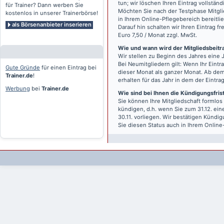
tun; wir löschen Ihren Eintrag vollständ
für Trainer? Dann werben Sie
Möchten Sie nach der Testphase Mitgli
kostenlos in unserer Trainerbörse!
in Ihrem Online-Pflegebereich bereitlie
als Börsenanbieter inserieren
Darauf hin schalten wir Ihren Eintrag f
Euro 7,50 / Monat zzgl. MwSt.
Wie und wann wird der Mitgliedsbeitrag
Wir stellen zu Beginn des Jahres eine 
Bei Neumitgliedern gilt: Wenn Ihr Eintra
Gute Gründe
für einen Eintrag bei
dieser Monat als ganzer Monat. Ab dem
Trainer.de
!
erhalten für das Jahr in dem der Eintra
Werbung
bei
Trainer.de
Wie sind bei Ihnen die Kündigungsfri
Sie können Ihre Mitgliedschaft formlos
kündigen, d.h. wenn Sie zum 31.12. ei
30.11. vorliegen. Wir bestätigen Kündi
Sie diesen Status auch in Ihrem Onlin