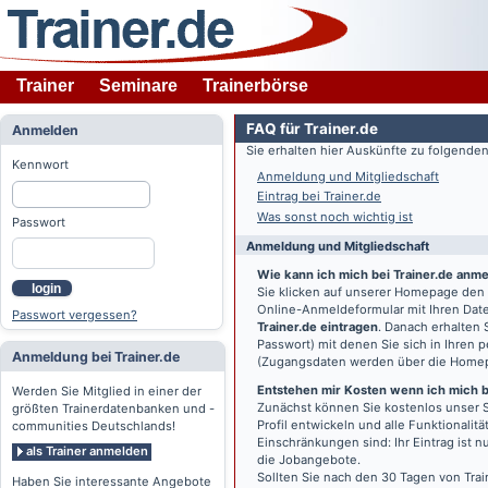
Trainer
Seminare
Trainerbörse
FAQ für Trainer.de
Anmelden
Sie erhalten hier Auskünfte zu folgend
Kennwort
Anmeldung und Mitgliedschaft
Eintrag bei Trainer.de
Was sonst noch wichtig ist
Passwort
Anmeldung und Mitgliedschaft
Wie kann ich mich bei Trainer.de anm
login
Sie klicken auf unserer Homepage den
Online-Anmeldeformular mit Ihren Date
Passwort vergessen?
Trainer.de eintragen
. Danach erhalten
Passwort) mit denen Sie sich in Ihren
Anmeldung bei Trainer.de
(Zugangsdaten werden über die Home
Entstehen mir Kosten wenn ich mich be
Werden Sie Mitglied in einer der
Zunächst können Sie kostenlos unser S
größten Trainerdatenbanken und -
Profil entwickeln und alle Funktionali
communities Deutschlands!
Einschränkungen sind: Ihr Eintrag ist 
als Trainer anmelden
die Jobangebote.
Sollten Sie nach den 30 Tagen von Trai
Haben Sie interessante Angebote