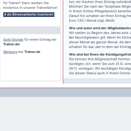
tun; wir löschen Ihren Eintrag vollständ
für Trainer? Dann werben Sie
Möchten Sie nach der Testphase Mitgli
kostenlos in unserer Trainerbörse!
in Ihrem Online-Pflegebereich bereitlie
als Börsenanbieter inserieren
Darauf hin schalten wir Ihren Eintrag f
Euro 7,50 / Monat zzgl. MwSt.
Wie und wann wird der Mitgliedsbeitrag
Wir stellen zu Beginn des Jahres eine 
Bei Neumitgliedern gilt: Wenn Ihr Eintra
Gute Gründe
für einen Eintrag bei
dieser Monat als ganzer Monat. Ab dem
Trainer.de
!
erhalten für das Jahr in dem der Eintra
Werbung
bei
Trainer.de
Wie sind bei Ihnen die Kündigungsfri
Sie können Ihre Mitgliedschaft formlos
kündigen, d.h. wenn Sie zum 31.12. ei
30.11. vorliegen. Wir bestätigen Kündi
Sie diesen Status auch in Ihrem Onlin