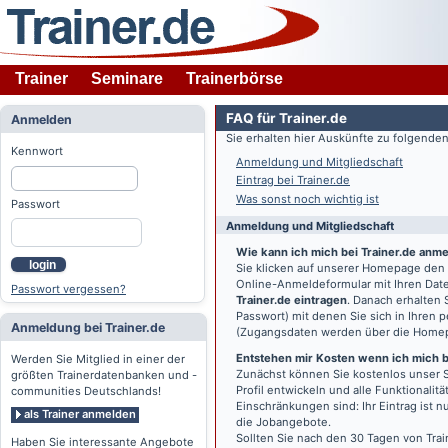
Trainer
Seminare
Trainerbörse
FAQ für Trainer.de
Anmelden
Sie erhalten hier Auskünfte zu folgend
Kennwort
Anmeldung und Mitgliedschaft
Eintrag bei Trainer.de
Was sonst noch wichtig ist
Passwort
Anmeldung und Mitgliedschaft
Wie kann ich mich bei Trainer.de anm
login
Sie klicken auf unserer Homepage den
Online-Anmeldeformular mit Ihren Date
Passwort vergessen?
Trainer.de eintragen
. Danach erhalten
Passwort) mit denen Sie sich in Ihren
Anmeldung bei Trainer.de
(Zugangsdaten werden über die Home
Entstehen mir Kosten wenn ich mich be
Werden Sie Mitglied in einer der
Zunächst können Sie kostenlos unser S
größten Trainerdatenbanken und -
Profil entwickeln und alle Funktionali
communities Deutschlands!
Einschränkungen sind: Ihr Eintrag ist 
als Trainer anmelden
die Jobangebote.
Sollten Sie nach den 30 Tagen von Trai
Haben Sie interessante Angebote