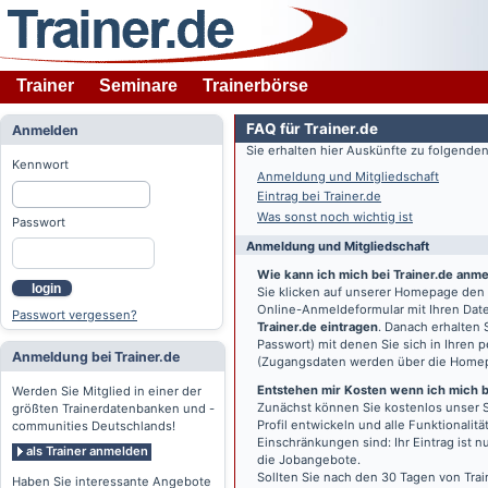
Trainer
Seminare
Trainerbörse
FAQ für Trainer.de
Anmelden
Sie erhalten hier Auskünfte zu folgend
Kennwort
Anmeldung und Mitgliedschaft
Eintrag bei Trainer.de
Was sonst noch wichtig ist
Passwort
Anmeldung und Mitgliedschaft
Wie kann ich mich bei Trainer.de anm
login
Sie klicken auf unserer Homepage den
Online-Anmeldeformular mit Ihren Date
Passwort vergessen?
Trainer.de eintragen
. Danach erhalten
Passwort) mit denen Sie sich in Ihren
Anmeldung bei Trainer.de
(Zugangsdaten werden über die Home
Entstehen mir Kosten wenn ich mich be
Werden Sie Mitglied in einer der
Zunächst können Sie kostenlos unser S
größten Trainerdatenbanken und -
Profil entwickeln und alle Funktionali
communities Deutschlands!
Einschränkungen sind: Ihr Eintrag ist 
als Trainer anmelden
die Jobangebote.
Sollten Sie nach den 30 Tagen von Trai
Haben Sie interessante Angebote