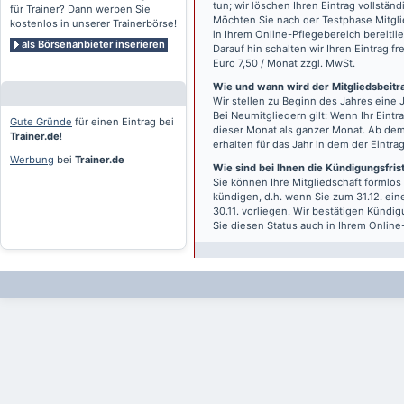
tun; wir löschen Ihren Eintrag vollständ
für Trainer? Dann werben Sie
Möchten Sie nach der Testphase Mitgli
kostenlos in unserer Trainerbörse!
in Ihrem Online-Pflegebereich bereitlie
als Börsenanbieter inserieren
Darauf hin schalten wir Ihren Eintrag f
Euro 7,50 / Monat zzgl. MwSt.
Wie und wann wird der Mitgliedsbeitrag
Wir stellen zu Beginn des Jahres eine 
Bei Neumitgliedern gilt: Wenn Ihr Eintra
Gute Gründe
für einen Eintrag bei
dieser Monat als ganzer Monat. Ab dem
Trainer.de
!
erhalten für das Jahr in dem der Eintra
Werbung
bei
Trainer.de
Wie sind bei Ihnen die Kündigungsfri
Sie können Ihre Mitgliedschaft formlos
kündigen, d.h. wenn Sie zum 31.12. ei
30.11. vorliegen. Wir bestätigen Kündi
Sie diesen Status auch in Ihrem Onlin