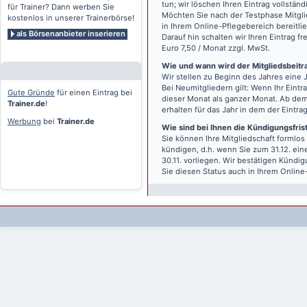
tun; wir löschen Ihren Eintrag vollständ
für Trainer? Dann werben Sie
Möchten Sie nach der Testphase Mitgli
kostenlos in unserer Trainerbörse!
in Ihrem Online-Pflegebereich bereitlie
als Börsenanbieter inserieren
Darauf hin schalten wir Ihren Eintrag f
Euro 7,50 / Monat zzgl. MwSt.
Wie und wann wird der Mitgliedsbeitrag
Wir stellen zu Beginn des Jahres eine 
Bei Neumitgliedern gilt: Wenn Ihr Eintra
Gute Gründe
für einen Eintrag bei
dieser Monat als ganzer Monat. Ab dem
Trainer.de
!
erhalten für das Jahr in dem der Eintra
Werbung
bei
Trainer.de
Wie sind bei Ihnen die Kündigungsfri
Sie können Ihre Mitgliedschaft formlos
kündigen, d.h. wenn Sie zum 31.12. ei
30.11. vorliegen. Wir bestätigen Kündi
Sie diesen Status auch in Ihrem Onlin