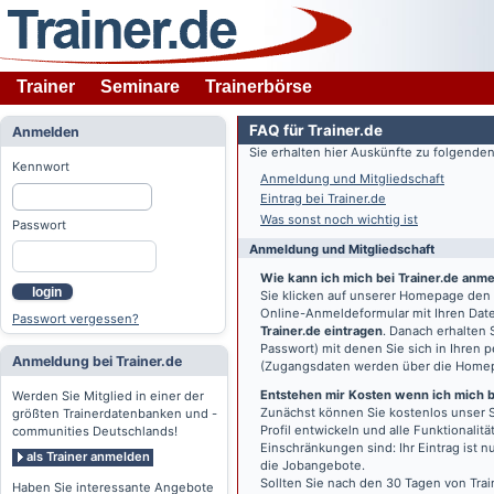
Trainer
Seminare
Trainerbörse
FAQ für Trainer.de
Anmelden
Sie erhalten hier Auskünfte zu folgend
Kennwort
Anmeldung und Mitgliedschaft
Eintrag bei Trainer.de
Was sonst noch wichtig ist
Passwort
Anmeldung und Mitgliedschaft
Wie kann ich mich bei Trainer.de anm
login
Sie klicken auf unserer Homepage den
Online-Anmeldeformular mit Ihren Date
Passwort vergessen?
Trainer.de eintragen
. Danach erhalten
Passwort) mit denen Sie sich in Ihren
Anmeldung bei Trainer.de
(Zugangsdaten werden über die Home
Entstehen mir Kosten wenn ich mich be
Werden Sie Mitglied in einer der
Zunächst können Sie kostenlos unser S
größten Trainerdatenbanken und -
Profil entwickeln und alle Funktionali
communities Deutschlands!
Einschränkungen sind: Ihr Eintrag ist 
als Trainer anmelden
die Jobangebote.
Sollten Sie nach den 30 Tagen von Trai
Haben Sie interessante Angebote