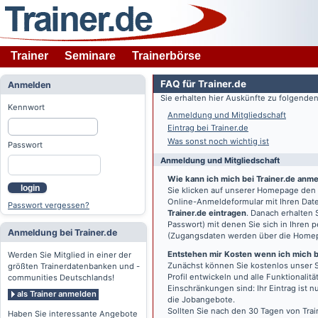
Trainer
Seminare
Trainerbörse
FAQ für Trainer.de
Anmelden
Sie erhalten hier Auskünfte zu folgend
Kennwort
Anmeldung und Mitgliedschaft
Eintrag bei Trainer.de
Was sonst noch wichtig ist
Passwort
Anmeldung und Mitgliedschaft
Wie kann ich mich bei Trainer.de anm
login
Sie klicken auf unserer Homepage den
Online-Anmeldeformular mit Ihren Date
Passwort vergessen?
Trainer.de eintragen
. Danach erhalten
Passwort) mit denen Sie sich in Ihren
Anmeldung bei Trainer.de
(Zugangsdaten werden über die Home
Entstehen mir Kosten wenn ich mich be
Werden Sie Mitglied in einer der
Zunächst können Sie kostenlos unser S
größten Trainerdatenbanken und -
Profil entwickeln und alle Funktionali
communities Deutschlands!
Einschränkungen sind: Ihr Eintrag ist 
als Trainer anmelden
die Jobangebote.
Sollten Sie nach den 30 Tagen von Trai
Haben Sie interessante Angebote