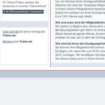
tun; wir löschen Ihren Eintrag vollständ
für Trainer? Dann werben Sie
Möchten Sie nach der Testphase Mitgli
kostenlos in unserer Trainerbörse!
in Ihrem Online-Pflegebereich bereitlie
als Börsenanbieter inserieren
Darauf hin schalten wir Ihren Eintrag f
Euro 7,50 / Monat zzgl. MwSt.
Wie und wann wird der Mitgliedsbeitrag
Wir stellen zu Beginn des Jahres eine 
Bei Neumitgliedern gilt: Wenn Ihr Eintra
Gute Gründe
für einen Eintrag bei
dieser Monat als ganzer Monat. Ab dem
Trainer.de
!
erhalten für das Jahr in dem der Eintra
Werbung
bei
Trainer.de
Wie sind bei Ihnen die Kündigungsfri
Sie können Ihre Mitgliedschaft formlos
kündigen, d.h. wenn Sie zum 31.12. ei
30.11. vorliegen. Wir bestätigen Kündi
Sie diesen Status auch in Ihrem Onlin