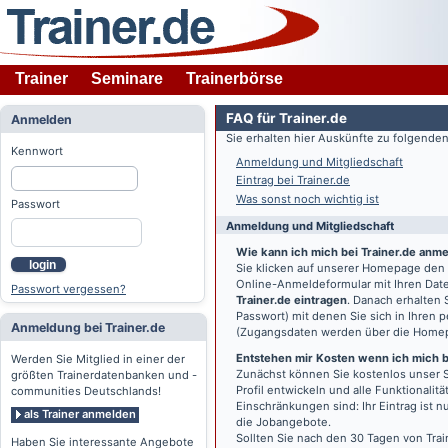
Trainer
Seminare
Trainerbörse
FAQ für Trainer.de
Anmelden
Sie erhalten hier Auskünfte zu folgend
Kennwort
Anmeldung und Mitgliedschaft
Eintrag bei Trainer.de
Was sonst noch wichtig ist
Passwort
Anmeldung und Mitgliedschaft
Wie kann ich mich bei Trainer.de anm
login
Sie klicken auf unserer Homepage den
Online-Anmeldeformular mit Ihren Date
Passwort vergessen?
Trainer.de eintragen
. Danach erhalten
Passwort) mit denen Sie sich in Ihren
Anmeldung bei Trainer.de
(Zugangsdaten werden über die Home
Entstehen mir Kosten wenn ich mich be
Werden Sie Mitglied in einer der
Zunächst können Sie kostenlos unser S
größten Trainerdatenbanken und -
Profil entwickeln und alle Funktionali
communities Deutschlands!
Einschränkungen sind: Ihr Eintrag ist 
als Trainer anmelden
die Jobangebote.
Sollten Sie nach den 30 Tagen von Trai
Haben Sie interessante Angebote