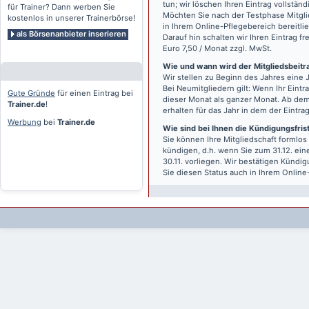
tun; wir löschen Ihren Eintrag vollständ
für Trainer? Dann werben Sie
Möchten Sie nach der Testphase Mitgli
kostenlos in unserer Trainerbörse!
in Ihrem Online-Pflegebereich bereitlie
als Börsenanbieter inserieren
Darauf hin schalten wir Ihren Eintrag f
Euro 7,50 / Monat zzgl. MwSt.
Wie und wann wird der Mitgliedsbeitrag
Wir stellen zu Beginn des Jahres eine 
Bei Neumitgliedern gilt: Wenn Ihr Eintra
Gute Gründe
für einen Eintrag bei
dieser Monat als ganzer Monat. Ab dem
Trainer.de
!
erhalten für das Jahr in dem der Eintra
Werbung
bei
Trainer.de
Wie sind bei Ihnen die Kündigungsfri
Sie können Ihre Mitgliedschaft formlos
kündigen, d.h. wenn Sie zum 31.12. ei
30.11. vorliegen. Wir bestätigen Kündi
Sie diesen Status auch in Ihrem Onlin