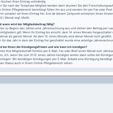
r löschen Ihren Eintrag vollständig.
 Sie nach der Testphase Mitglied werden dann drucken Sie den Freischaltungsauft
m Online-Pflegebereich bereitliegt füllen ihn aus und senden ihn per Fax oder Post
hin schalten wir Ihren Eintrag frei. Erst ab diesem Zeitpunkt entstehen Ihnen Kost
50 / Monat zzgl. MwSt.
 wann wird der Mitgliedsbeitrag fällig?
llen zu Beginn des Jahres eine Jahresrechnung aus und ziehen den Beitrag per Last
mitgliedern gilt: Wenn Ihr Eintrag bis einschl. dem 14. eines Monats freigeschaltet w
Monat als ganzer Monat. Ab dem 15. eines Monats wird dieser Monat nicht gezählt.
n für das Jahr in dem der Eintrag frei geschaltet wurde eine anteilige Jahresrechnu
nd bei Ihnen die Kündigungsfristen und wie kann ich kündigen?
nen Ihre Mitgliedschaft formlos per E-Mail, Fax oder Brief einen Monat zum Jahre
n, d.h. wenn Sie zum 31.12. eines Jahres kündigen wollen dann sollte die Kündigu
vorliegen. Wir bestätigen Kündigungen per E-Mail. Sobald eine Kündigung bestätigt
sen Status auch in Ihrem Online-Pflegebereich sehen.