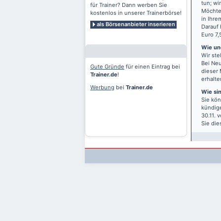
tun; wi
für Trainer? Dann werben Sie
Möchten
kostenlos in unserer Trainerbörse!
in Ihre
als Börsenanbieter inserieren
Darauf 
Euro 7,
Wie und
Wir ste
Bei Neu
Gute Gründe
für einen Eintrag bei
dieser 
Trainer.de
!
erhalte
Werbung
bei
Trainer.de
Wie si
Sie kön
kündige
30.11. 
Sie die