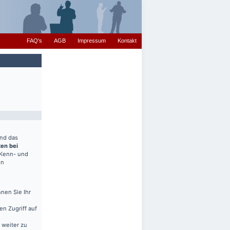
FAQ's
AGB
Impressum
Kontakt
end das
ten bei
(Kenn- und
en
nen Sie Ihr
en Zugriff auf
 weiter zu