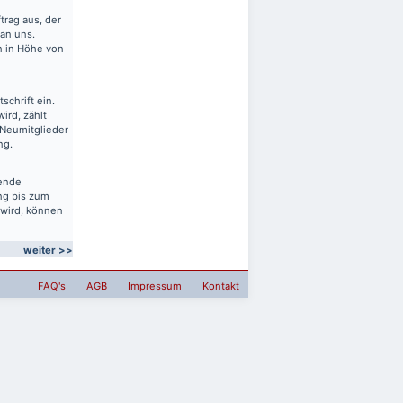
rag aus, der
 an uns.
en in Höhe von
schrift ein.
ird, zählt
 Neumitglieder
ng.
sende
ng bis zum
 wird, können
weiter >>
FAQ's
AGB
Impressum
Kontakt