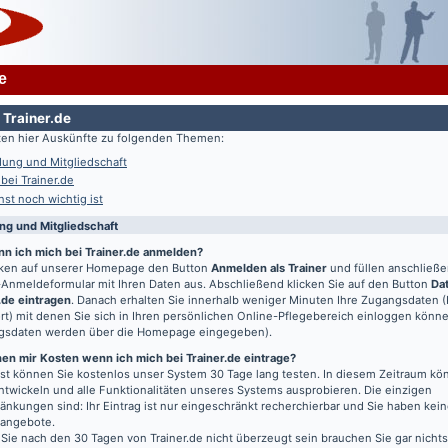
e
 Trainer.de
lten hier Auskünfte zu folgenden Themen:
ung und Mitgliedschaft
 bei Trainer.de
st noch wichtig ist
g und Mitgliedschaft
nn ich mich bei Trainer.de anmelden?
icken auf unserer Homepage den Button
Anmelden als Trainer
und füllen anschließ
Anmeldeformular mit Ihren Daten aus. Abschließend klicken Sie auf den Button
Da
.de eintragen
. Danach erhalten Sie innerhalb weniger Minuten Ihre Zugangsdaten 
t) mit denen Sie sich in Ihren persönlichen Online-Pflegebereich einloggen könn
gsdaten werden über die Homepage eingegeben).
en mir Kosten wenn ich mich bei Trainer.de eintrage?
t können Sie kostenlos unser System 30 Tage lang testen. In diesem Zeitraum kön
entwickeln und alle Funktionalitäten unseres Systems ausprobieren. Die einzigen
änkungen sind: Ihr Eintrag ist nur eingeschränkt recherchierbar und Sie haben kein
bangebote.
 Sie nach den 30 Tagen von Trainer.de nicht überzeugt sein brauchen Sie gar nichts