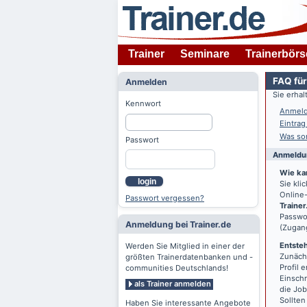
Trainer
Seminare
Trainerbörs
FAQ für
Anmelden
Sie erha
Kennwort
Anmeld
Eintrag
Was son
Passwort
Anmeldun
Wie ka
login
Sie kl
Online-
Passwort vergessen?
Trainer
Passwor
Anmeldung bei Trainer.de
(Zugan
Entsteh
Werden Sie Mitglied in einer der
Zunächs
größten Trainerdatenbanken und -
Profil 
communities Deutschlands!
Einschr
als Trainer anmelden
die Jo
Sollten
Haben Sie interessante Angebote