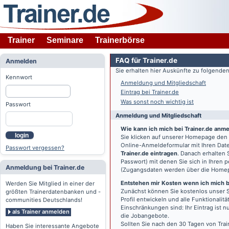
Trainer
Seminare
Trainerbörse
FAQ für Trainer.de
Anmelden
Sie erhalten hier Auskünfte zu folgend
Kennwort
Anmeldung und Mitgliedschaft
Eintrag bei Trainer.de
Was sonst noch wichtig ist
Passwort
Anmeldung und Mitgliedschaft
Wie kann ich mich bei Trainer.de anm
login
Sie klicken auf unserer Homepage den
Online-Anmeldeformular mit Ihren Date
Passwort vergessen?
Trainer.de eintragen
. Danach erhalten
Passwort) mit denen Sie sich in Ihren
Anmeldung bei Trainer.de
(Zugangsdaten werden über die Home
Entstehen mir Kosten wenn ich mich be
Werden Sie Mitglied in einer der
Zunächst können Sie kostenlos unser S
größten Trainerdatenbanken und -
Profil entwickeln und alle Funktionali
communities Deutschlands!
Einschränkungen sind: Ihr Eintrag ist 
als Trainer anmelden
die Jobangebote.
Sollten Sie nach den 30 Tagen von Trai
Haben Sie interessante Angebote