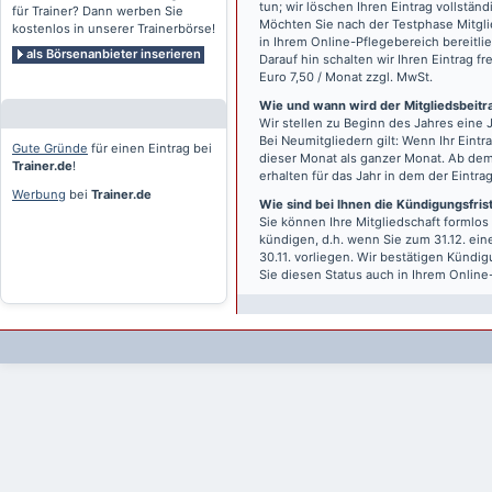
tun; wir löschen Ihren Eintrag vollständ
für Trainer? Dann werben Sie
Möchten Sie nach der Testphase Mitgli
kostenlos in unserer Trainerbörse!
in Ihrem Online-Pflegebereich bereitlie
als Börsenanbieter inserieren
Darauf hin schalten wir Ihren Eintrag f
Euro 7,50 / Monat zzgl. MwSt.
Wie und wann wird der Mitgliedsbeitrag
Wir stellen zu Beginn des Jahres eine 
Bei Neumitgliedern gilt: Wenn Ihr Eintra
Gute Gründe
für einen Eintrag bei
dieser Monat als ganzer Monat. Ab dem
Trainer.de
!
erhalten für das Jahr in dem der Eintra
Werbung
bei
Trainer.de
Wie sind bei Ihnen die Kündigungsfri
Sie können Ihre Mitgliedschaft formlos
kündigen, d.h. wenn Sie zum 31.12. ei
30.11. vorliegen. Wir bestätigen Kündi
Sie diesen Status auch in Ihrem Onlin