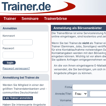
Trainer
Seminare
Trainerbörse
Anmeldung als Börsenanbieter
Anmelden
Die TrainerBörse ist eine Serviceleistung 
Kennwort
online eingetragen, sind kostenlos und zeit
Wenn Sie bei
Trainer.de
nicht
als Trainer 
Trainer (Seminare, Jobs, Sonstiges) veröff
Passwort
für eine Kontaktaufnahme notwendigen Dat
Kontaktangaben werden mit den BörseAngeb
eingeben können. Wichtig ist vor allem di
Sie spätere Anfragen entgegennehmen wo
login
An die von Ihnen eingetragene E-Maila
Passwort vergessen?
versendet, die Sie benötigen, um sich i
Angebote pflegen zu können.
Anmeldung bei Trainer.de
Werden Sie Mitglied in einer der
Firma
größten Trainerdatenbanken und -
communities Deutschlands!
Anrede/Titel:
als Trainer anmelden
Vorname:
Haben Sie interessante Angebote