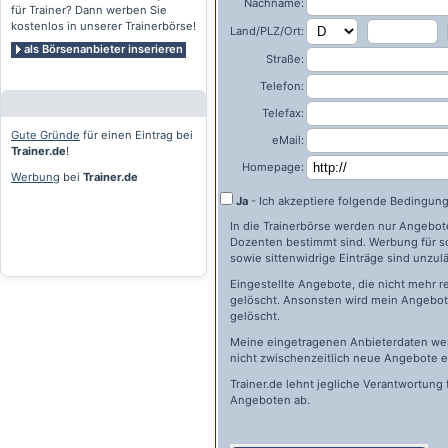
Nachname:
für Trainer? Dann werben Sie
kostenlos in unserer Trainerbörse!
Land/PLZ/Ort:
als Börsenanbieter inserieren
Straße:
Telefon:
Telefax:
Gute Gründe
für einen Eintrag bei
eMail:
Trainer.de
!
Homepage:
Werbung
bei
Trainer.de
Ja
- Ich akzeptiere folgende Bedingun
In die Trainerbörse werden nur Angebote 
Dozenten bestimmt sind. Werbung für s
sowie sittenwidrige Einträge sind unzulä
Eingestellte Angebote, die nicht mehr r
gelöscht. Ansonsten wird mein Angebot 
gelöscht.
Meine eingetragenen Anbieterdaten wer
nicht zwischenzeitlich neue Angebote e
Trainer.de
lehnt jegliche Verantwortung 
Angeboten ab.