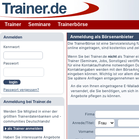
Trainer
Seminare
Trainerbörse
Anmeldung als Börsenanbieter
Anmelden
Die TrainerBörse ist eine Serviceleistung 
Kennwort
online eingetragen, sind kostenlos und zeit
Wenn Sie bei
Trainer.de
nicht
als Trainer 
Trainer (Seminare, Jobs, Sonstiges) veröff
Passwort
für eine Kontaktaufnahme notwendigen Dat
Kontaktangaben werden mit den BörseAngeb
eingeben können. Wichtig ist vor allem di
Sie spätere Anfragen entgegennehmen wo
login
An die von Ihnen eingetragene E-Maila
Passwort vergessen?
versendet, die Sie benötigen, um sich i
Angebote pflegen zu können.
Anmeldung bei Trainer.de
Werden Sie Mitglied in einer der
Firma
größten Trainerdatenbanken und -
communities Deutschlands!
Anrede/Titel:
als Trainer anmelden
Vorname:
Haben Sie interessante Angebote