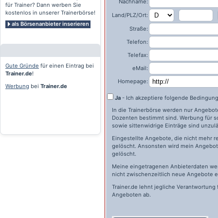
Nachname:
für Trainer? Dann werben Sie
kostenlos in unserer Trainerbörse!
Land/PLZ/Ort:
als Börsenanbieter inserieren
Straße:
Telefon:
Telefax:
Gute Gründe
für einen Eintrag bei
eMail:
Trainer.de
!
Homepage:
Werbung
bei
Trainer.de
Ja
- Ich akzeptiere folgende Bedingun
In die Trainerbörse werden nur Angebote 
Dozenten bestimmt sind. Werbung für s
sowie sittenwidrige Einträge sind unzulä
Eingestellte Angebote, die nicht mehr r
gelöscht. Ansonsten wird mein Angebot 
gelöscht.
Meine eingetragenen Anbieterdaten wer
nicht zwischenzeitlich neue Angebote e
Trainer.de
lehnt jegliche Verantwortung 
Angeboten ab.