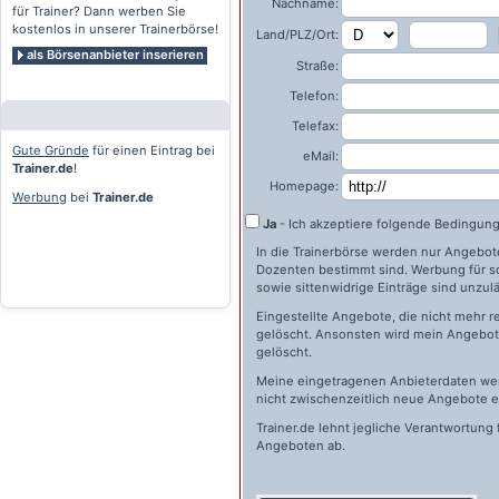
Nachname:
für Trainer? Dann werben Sie
kostenlos in unserer Trainerbörse!
Land/PLZ/Ort:
als Börsenanbieter inserieren
Straße:
Telefon:
Telefax:
Gute Gründe
für einen Eintrag bei
eMail:
Trainer.de
!
Homepage:
Werbung
bei
Trainer.de
Ja
- Ich akzeptiere folgende Bedingun
In die Trainerbörse werden nur Angebote 
Dozenten bestimmt sind. Werbung für s
sowie sittenwidrige Einträge sind unzulä
Eingestellte Angebote, die nicht mehr r
gelöscht. Ansonsten wird mein Angebot 
gelöscht.
Meine eingetragenen Anbieterdaten wer
nicht zwischenzeitlich neue Angebote e
Trainer.de
lehnt jegliche Verantwortung 
Angeboten ab.