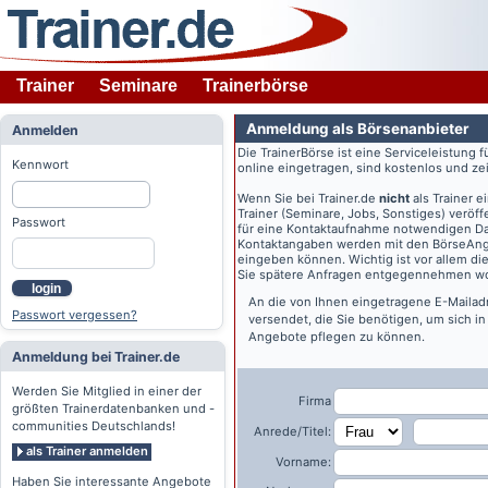
Trainer
Seminare
Trainerbörse
Anmeldung als Börsenanbieter
Anmelden
Die TrainerBörse ist eine Serviceleistung 
Kennwort
online eingetragen, sind kostenlos und zeit
Wenn Sie bei
Trainer.de
nicht
als Trainer 
Trainer (Seminare, Jobs, Sonstiges) veröff
Passwort
für eine Kontaktaufnahme notwendigen Dat
Kontaktangaben werden mit den BörseAngeb
eingeben können. Wichtig ist vor allem di
Sie spätere Anfragen entgegennehmen wo
login
An die von Ihnen eingetragene E-Maila
Passwort vergessen?
versendet, die Sie benötigen, um sich i
Angebote pflegen zu können.
Anmeldung bei Trainer.de
Werden Sie Mitglied in einer der
Firma
größten Trainerdatenbanken und -
communities Deutschlands!
Anrede/Titel:
als Trainer anmelden
Vorname:
Haben Sie interessante Angebote